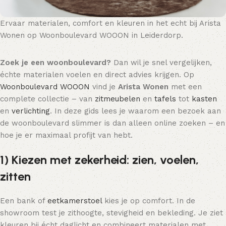
Ervaar materialen, comfort en kleuren in het echt bij Arista
Wonen op Woonboulevard WOOON in Leiderdorp.
Zoek je een woonboulevard?
Dan wil je snel vergelijken,
échte materialen voelen en direct advies krijgen. Op
Woonboulevard WOOON
vind je
Arista Wonen
met een
complete collectie – van
zitmeubelen
en
tafels
tot
kasten
en
verlichting
. In deze gids lees je waarom een bezoek aan
de woonboulevard slimmer is dan alleen online zoeken – en
hoe je er maximaal profijt van hebt.
1) Kiezen met zekerheid: zien, voelen,
zitten
Een bank of
eetkamerstoel
kies je op comfort. In de
showroom test je zithoogte, stevigheid en bekleding. Je ziet
kleuren bij écht daglicht en combineert materialen met