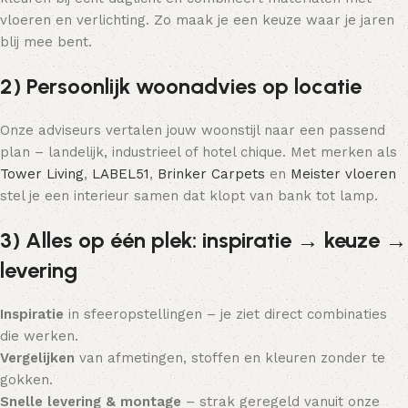
vloeren en verlichting. Zo maak je een keuze waar je jaren
blij mee bent.
2) Persoonlijk woonadvies op locatie
Onze adviseurs vertalen jouw woonstijl naar een passend
plan – landelijk, industrieel of hotel chique. Met merken als
Tower Living
,
LABEL51
,
Brinker Carpets
en
Meister vloeren
stel je een interieur samen dat klopt van bank tot lamp.
3) Alles op één plek: inspiratie → keuze →
levering
Inspiratie
in sfeeropstellingen – je ziet direct combinaties
die werken.
Vergelijken
van afmetingen, stoffen en kleuren zonder te
gokken.
Snelle levering & montage
– strak geregeld vanuit onze