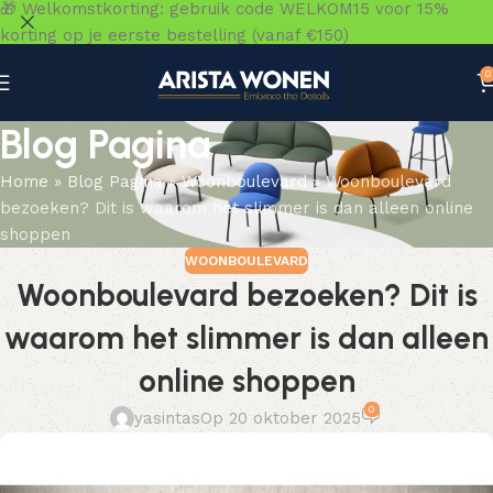
🎁 Welkomstkorting: gebruik code WELKOM15 voor 15%
korting op je eerste bestelling (vanaf €150)
0
Blog Pagina
Home
»
Blog Pagina
»
Woonboulevard
»
Woonboulevard
bezoeken? Dit is waarom het slimmer is dan alleen online
shoppen
WOONBOULEVARD
Woonboulevard bezoeken? Dit is
waarom het slimmer is dan alleen
online shoppen
0
yasintas
Op 20 oktober 2025