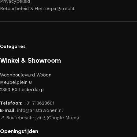
Privacybeleid
aantrekkelijk design en optimale veiligheid — zodat je
Retourbeleid & Herroepingsrecht
jarenlang kunt genieten van jouw interieur.
Categories
Winkel & Showroom
Woonboulevard Wooon
Meubelplein 8
2353 EX Leiderdorp
Telefoon:
+31 713628601
E-mail:
info@aristawonen.nl
📍 Routebeschrijving (Google Maps)
Openingstijden