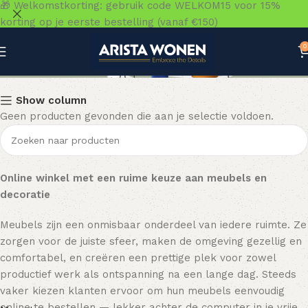
🎁 Welkomstkorting: gebruik code WELKOM15 voor 15%
korting op je eerste bestelling (vanaf €150)
0
Verlichting
Show column
Geen producten gevonden die aan je selectie voldoen.
Online winkel met een ruime keuze aan meubels en
decoratie
Meubels zijn een onmisbaar onderdeel van iedere ruimte. Ze
zorgen voor de juiste sfeer, maken de omgeving gezellig en
comfortabel, en creëren een prettige plek voor zowel
productief werk als ontspanning na een lange dag. Steeds
vaker kiezen klanten ervoor om hun meubels eenvoudig
online te bestellen — lekker achter de computer in je vrije