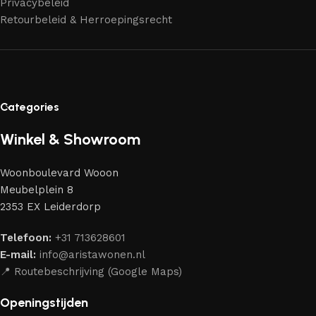
Privacybeleid
aantrekkelijk design en optimale veiligheid — zodat je
Retourbeleid & Herroepingsrecht
jarenlang kunt genieten van jouw interieur.
Categories
Winkel & Showroom
Woonboulevard Wooon
Meubelplein 8
2353 EX Leiderdorp
Telefoon:
+31 713628601
E-mail:
info@aristawonen.nl
📍 Routebeschrijving (Google Maps)
Openingstijden