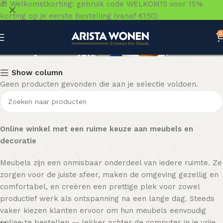
🎁 Welkomstkorting: gebruik code WELKOM15 voor 15%
korting op je eerste bestelling (vanaf €150)
0
Klik pvc
Show column
Geen producten gevonden die aan je selectie voldoen.
Online winkel met een ruime keuze aan meubels en
decoratie
Meubels zijn een onmisbaar onderdeel van iedere ruimte. Ze
zorgen voor de juiste sfeer, maken de omgeving gezellig en
comfortabel, en creëren een prettige plek voor zowel
productief werk als ontspanning na een lange dag. Steeds
vaker kiezen klanten ervoor om hun meubels eenvoudig
online te bestellen — lekker achter de computer in je vrije