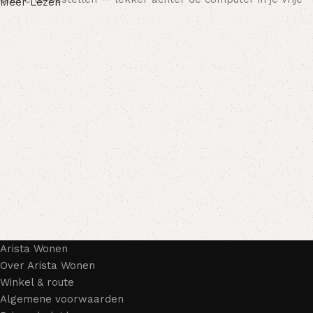
Meer Lezen
tijd, terwijl je rustig door het assortiment bladert en het
meubelstuk kiest dat bij je past. Onze online winkel biedt
een uitgebreide catalogus met meubels voor zowel thuis als
kantoor.
Meubelproductie is een moderne vorm van kunst
Meubelfabrikanten en ontwerpers van woonartikelen
bieden een breed scala aan unieke creaties. Naast
standaardproducten vind je ook echte meesterwerken van
vakmensen — meubels die gewaardeerd worden door
liefhebbers van kwaliteit en schoonheid. Wij hebben voor jou
de beste modellen geselecteerd van moderne
meubelmakers die elegantie, kwaliteit en functionaliteit
perfect weten te combineren.
Arista Wonen
Ons assortiment bestaat uit producten van betrouwbare
Over Arista Wonen
merken die al jarenlang hun vakmanschap en eerlijkheid
Winkel & route
bewijzen. Al onze leveranciers garanderen meubels van
Algemene voorwaarden
hoge kwaliteit, met een duurzaam karakter, een