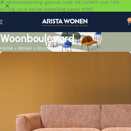
🎁 Welkomstkorting: gebruik code WELKOM15 voor 15%
korting op je eerste bestelling (vanaf €150)
0
Woonboulevard
Home
»
Winkel
»
Woonboulevard