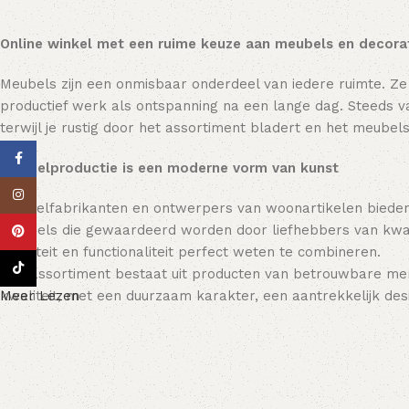
producten
Online winkel met een ruime keuze aan meubels en decora
kortingen tot 70%
Shop Now
Meubels zijn een onmisbaar onderdeel van iedere ruimte. Ze
productief werk als ontspanning na een lange dag. Steeds va
terwijl je rustig door het assortiment bladert en het meubels
Facebook
Meubelproductie is een moderne vorm van kunst
Instagram
Meubelfabrikanten en ontwerpers van woonartikelen bieden
meubels die gewaardeerd worden door liefhebbers van kwali
Pinterest
kwaliteit en functionaliteit perfect weten te combineren.
TikTok
Ons assortiment bestaat uit producten van betrouwbare mer
kwaliteit, met een duurzaam karakter, een aantrekkelijk desi
Meer Lezen