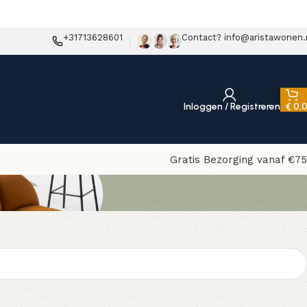
+31713628601
Contact? info@aristawonen.
Inloggen / Registreren
€
0,
Gratis Bezorging vanaf €75