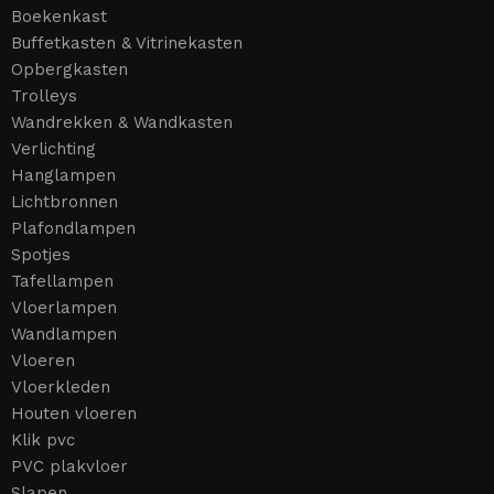
Boekenkast
Buffetkasten & Vitrinekasten
Opbergkasten
Trolleys
Wandrekken & Wandkasten
Verlichting
Hanglampen
Lichtbronnen
Plafondlampen
Spotjes
Tafellampen
Vloerlampen
Wandlampen
Vloeren
Vloerkleden
Houten vloeren
Klik pvc
PVC plakvloer
Slapen