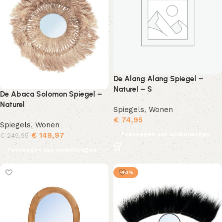
De Alang Alang Spiegel –
Naturel – S
De Abaca Solomon Spiegel –
Naturel
Spiegels
,
Wonen
€
74,95
Spiegels
,
Wonen
Toevoegen aan winkelwagen
€
149,97
€
249,95
Toevoegen aan winkelwagen
-40%