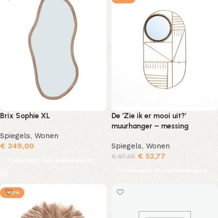
Brix Sophie XL
De ‘Zie ik er mooi uit?’
muurhanger – messing
Spiegels
,
Wonen
€
349,00
Spiegels
,
Wonen
€
52,77
€
87,95
Toevoegen aan winkelwagen
Toevoegen aan winkelwagen
-40%