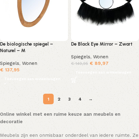
De biologische spiegel –
De Black Eye Mirror – Zwart
Naturel – M
Spiegels
,
Wonen
Spiegels
,
Wonen
€
89,97
€
149,95
€
137,95
Toevoegen aan winkelwagen
Toevoegen aan winkelwagen
1
2
3
4
→
Online winkel met een ruime keuze aan meubels en
decoratie
Meubels zijn een onmisbaar onderdeel van iedere ruimte. Ze