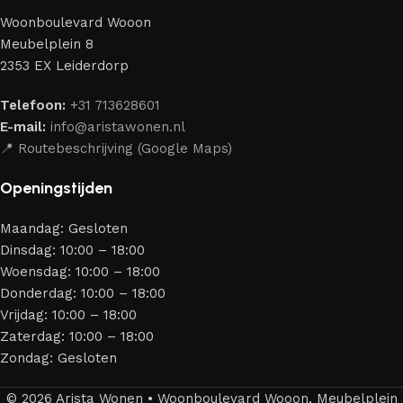
perfect weten te combineren.
Woonboulevard Wooon
Ons assortiment bestaat uit producten van betrouwbare
Meubelplein 8
merken die al jarenlang hun vakmanschap en eerlijkheid
2353 EX Leiderdorp
bewijzen. Al onze leveranciers garanderen meubels van
hoge kwaliteit, met een duurzaam karakter, een
Telefoon:
+31 713628601
aantrekkelijk design en optimale veiligheid — zodat je
E-mail:
info@aristawonen.nl
jarenlang kunt genieten van jouw interieur.
📍 Routebeschrijving (Google Maps)
Openingstijden
Maandag: Gesloten
Dinsdag: 10:00 – 18:00
Woensdag: 10:00 – 18:00
Donderdag: 10:00 – 18:00
Vrijdag: 10:00 – 18:00
Zaterdag: 10:00 – 18:00
Zondag: Gesloten
© 2026 Arista Wonen • Woonboulevard Wooon, Meubelplein