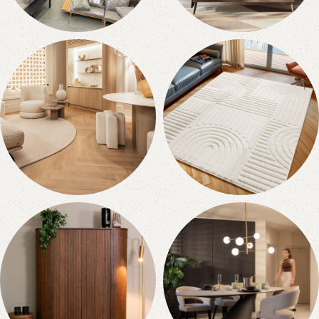
Outlet
Slapen
0 producten
0 producten
PVC Plakvloer
Vloerkleden
0 producten
343 producten