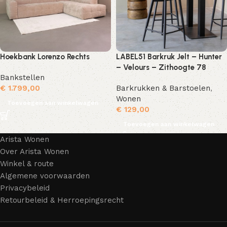
Hoekbank Lorenzo Rechts
LABEL51 Barkruk Jelt – Hunter
– Velours – Zithoogte 78
Bankstellen
€
1.799,00
Barkrukken & Barstoelen
,
Wonen
Toevoegen aan winkelwagen
€
129,00
Toevoegen aan winkelwagen
Arista Wonen
Over Arista Wonen
Winkel & route
Algemene voorwaarden
Privacybeleid
Retourbeleid & Herroepingsrecht