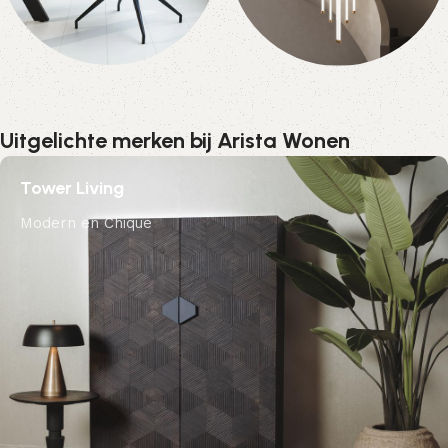
Eetkamerstoelen
Verlichting
152 producten
0 producten
Uitgelichte merken bij Arista Wonen
Tower Living
Modern en Chique