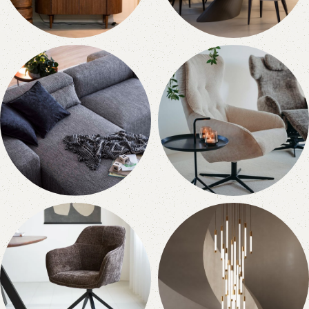
Kasten
Tafels
50 producten
171 producten
Fauteuils
Bankstellen
9 producten
1 product