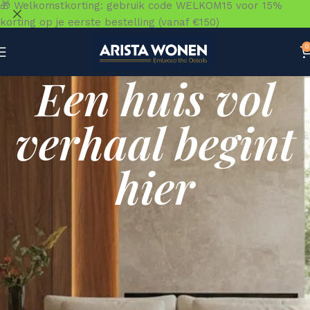
🎁 Welkomstkorting: gebruik code WELKOM15 voor 15%
korting op je eerste bestelling (vanaf €150)
0
Een huis vol
verhaal begint
hier