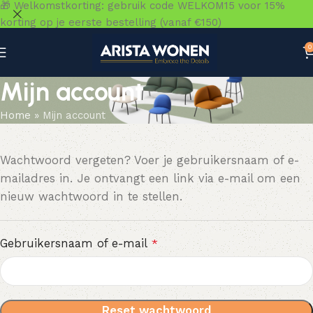
🎁 Welkomstkorting: gebruik code WELKOM15 voor 15%
korting op je eerste bestelling (vanaf €150)
0
Mijn account
Home
»
Mijn account
Wachtwoord vergeten? Voer je gebruikersnaam of e-
mailadres in. Je ontvangt een link via e-mail om een
nieuw wachtwoord in te stellen.
Gebruikersnaam of e-mail
*
Reset wachtwoord