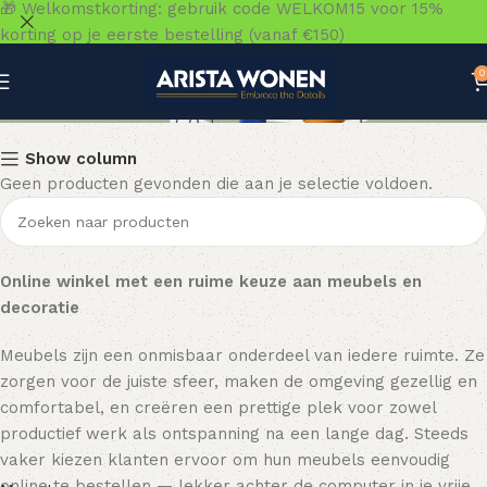
🎁 Welkomstkorting: gebruik code WELKOM15 voor 15%
korting op je eerste bestelling (vanaf €150)
0
Badkamer
Show column
Geen producten gevonden die aan je selectie voldoen.
Online winkel met een ruime keuze aan meubels en
decoratie
Meubels zijn een onmisbaar onderdeel van iedere ruimte. Ze
zorgen voor de juiste sfeer, maken de omgeving gezellig en
comfortabel, en creëren een prettige plek voor zowel
productief werk als ontspanning na een lange dag. Steeds
vaker kiezen klanten ervoor om hun meubels eenvoudig
online te bestellen — lekker achter de computer in je vrije