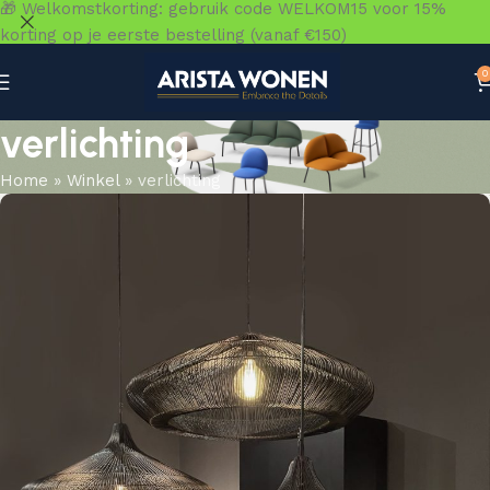
🎁 Welkomstkorting: gebruik code WELKOM15 voor 15%
korting op je eerste bestelling (vanaf €150)
0
verlichting
Home
»
Winkel
»
verlichting