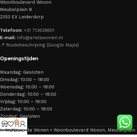
Woonboulevard Wooon
Meubelplein 8
2353 EX Leiderdorp
Telefoon:
+31 713628601
E-mail:
info@aristawonen.nl
📍 Routebeschrijving (Google Maps)
Openingstijden
Maandag: Gesloten
Dinsdag: 10:00 – 18:00
Woensdag: 10:00 – 18:00
Donderdag: 10:00 – 18:00
Vrijdag: 10:00 – 18:00
Zaterdag: 10:00 – 18:00
Zondag: Gesloten
0
© 2026 Arista Wonen • Woonboulevard Wooon, Meubelplein
Winkel
verlanglijstje
Winkelwagen
Mijn account