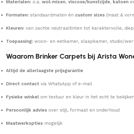
Materialen:
o.a.
wol-mixen
,
viscose/kunstzijde
,
katoen
e
Formaten:
standaardmaten én
custom sizes
(maat & vorm
Kleuren:
van zachte neutraaltinten tot karaktervolle, diep
Toepassing:
woon- en eetkamer, slaapkamer, studio/wer
Waarom Brinker Carpets bij Arista Won
Altijd de allerlaagste prijsgarantie
Direct contact
via WhatsApp of e-mail
Fysieke winkel
om textuur en kleur in het echt te bekijke
Persoonlijk advies
over stijl, formaat en onderhoud
Maatwerkopties
mogelijk