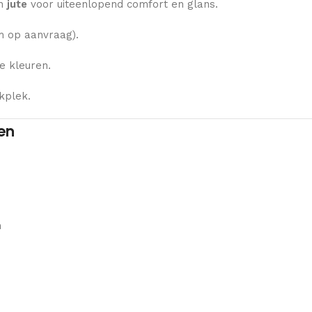
n
jute
voor uiteenlopend comfort en glans.
 op aanvraag).
e kleuren.
kplek.
en
n