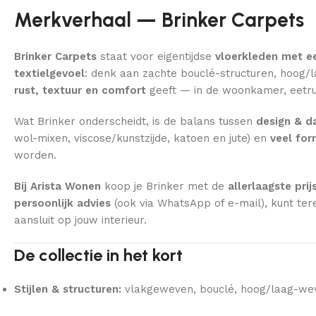
Merkverhaal — Brinker Carpets
Brinker Carpets
staat voor eigentijdse
vloerkleden met e
textielgevoel
: denk aan zachte bouclé-structuren, hoog/la
rust, textuur en comfort
geeft — in de woonkamer, eetru
Wat Brinker onderscheidt, is de balans tussen
design & da
wol-mixen, viscose/kunstzijde, katoen en jute) en
veel fo
worden.
Bij Arista Wonen
koop je Brinker met de
allerlaagste prij
persoonlijk advies
(ook via WhatsApp of e-mail), kunt ter
aansluit op jouw interieur.
De collectie in het kort
Stijlen & structuren:
vlakgeweven, bouclé, hoog/laag-wevi