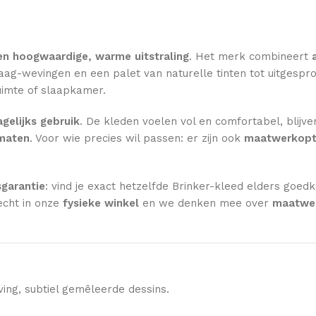
en hoogwaardige, warme uitstraling
. Het merk combineert
ag-wevingen en een palet van naturelle tinten tot uitgesprok
imte of slaapkamer.
gelijks gebruik
. De kleden voelen vol en comfortabel, blijve
rmaten
. Voor wie precies wil passen: er zijn ook
maatwerkopt
sgarantie
: vind je exact hetzelfde Brinker-kleed elders goed
echt in onze
fysieke winkel
en we denken mee over
maatwer
ng, subtiel gemêleerde dessins.