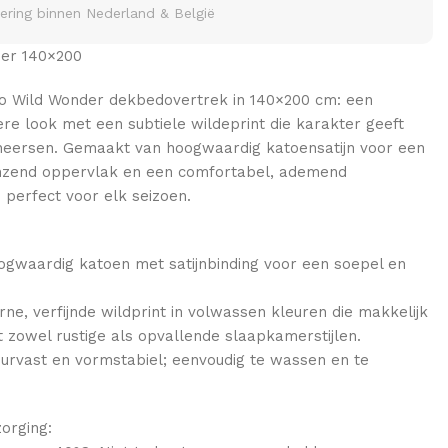
vering binnen Nederland & België
er 140×200
o Wild Wonder dekbedovertrek in 140×200 cm: een
re look met een subtiele wildeprint die karakter geeft
heersen. Gemaakt van hoogwaardig katoensatijn voor een
lanzend oppervlak en een comfortabel, ademend
perfect voor elk seizoen.
ogwaardig katoen met satijnbinding voor een soepel en
ne, verfijnde wildprint in volwassen kleuren die makkelijk
 zowel rustige als opvallende slaapkamerstijlen.
eurvast en vormstabiel; eenvoudig te wassen en te
orging: