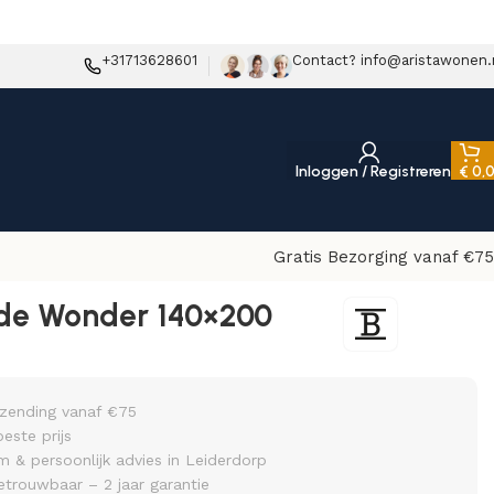
+31713628601
Contact? info@aristawonen.
Inloggen / Registreren
€
0,
Gratis Bezorging vanaf €75
lde Wonder 140×200
rzending vanaf €75
beste prijs
& persoonlijk advies in Leiderdorp
etrouwbaar – 2 jaar garantie