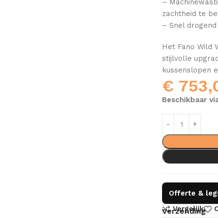
– Machinewasba
zachtheid te b
– Snel drogend 
Het Fano Wild W
stijlvolle upgr
kussenslopen e
€
753,
Beschikbaar vi
Offerte & le
Vergelijk
O
Verzending