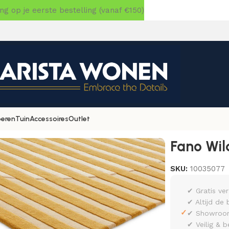
 op je eerste bestelling (vanaf €150)
oeren
Tuin
Accessoires
Outlet
er 140×200
Fano Wi
SKU:
10035077
✔ Gratis ve
✔ Altijd de 
✓
✔ Showroom 
✔ Veilig & b