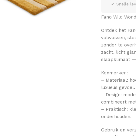
✔ Snelle le
Fano Wild Wond
Ontdek het Fan
volwassen, stoe
zonder te over
zacht, licht g
slaapklimaat — 
Kenmerken:
– Materiaal: ho
luxueus gevoel.
– Design: moder
combineert met
– Praktisch: kl
onderhouden.
Gebruik en verz