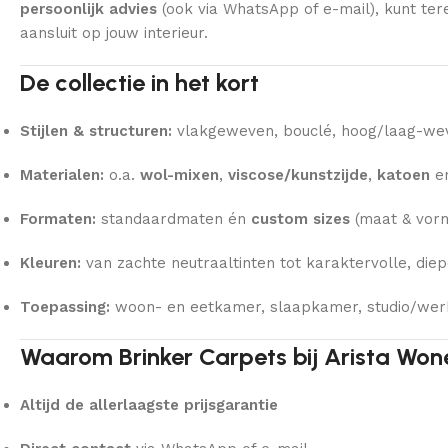
persoonlijk advies
(ook via WhatsApp of e-mail), kunt ter
aansluit op jouw interieur.
De collectie in het kort
Stijlen & structuren:
vlakgeweven, bouclé, hoog/laag-wevi
Materialen:
o.a.
wol-mixen
,
viscose/kunstzijde
,
katoen
e
Formaten:
standaardmaten én
custom sizes
(maat & vorm
Kleuren:
van zachte neutraaltinten tot karaktervolle, diep
Toepassing:
woon- en eetkamer, slaapkamer, studio/wer
Waarom Brinker Carpets bij Arista Won
Altijd de allerlaagste prijsgarantie