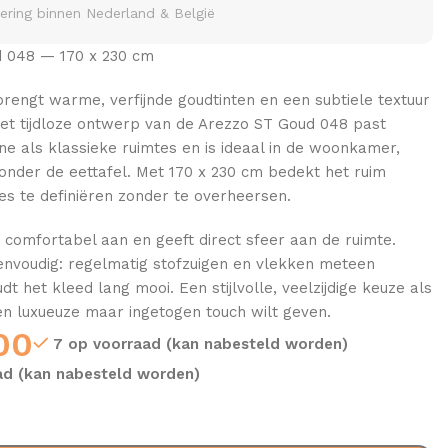
vering binnen Nederland & België
 048 — 170 x 230 cm
brengt warme, verfijnde goudtinten en een subtiele textuur
. Het tijdloze ontwerp van de Arezzo ST Goud 048 past
e als klassieke ruimtes en is ideaal in de woonkamer,
onder de eettafel. Met 170 x 230 cm bedekt het ruim
s te definiëren zonder te overheersen.
 comfortabel aan en geeft direct sfeer aan de ruimte.
envoudig: regelmatig stofzuigen en vlekken meteen
t het kleed lang mooi. Een stijlvolle, veelzijdige keuze als
 een luxueuze maar ingetogen touch wilt geven.
00
7 op voorraad (kan nabesteld worden)
ad (kan nabesteld worden)