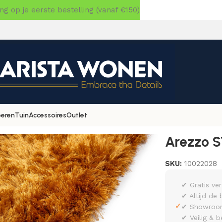
 op je eerste bestelling (vanaf €150)
oeren
Tuin
Accessoires
Outlet
048 170×230
Arezzo S
SKU:
10022028
✔ Gratis ve
✔ Altijd de 
✓
✔ Showroom 
✔ Veilig & b