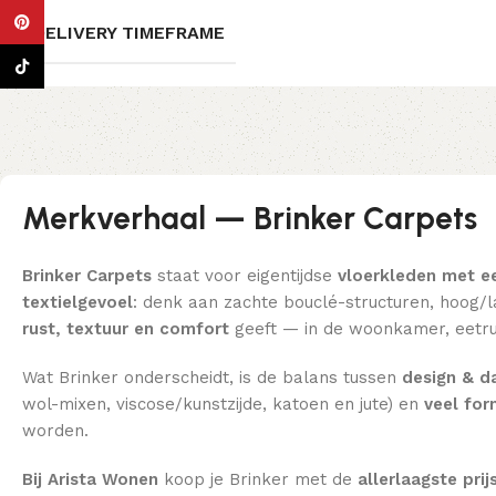
Pinterest
DELIVERY TIMEFRAME
TikTok
Merkverhaal — Brinker Carpets
Brinker Carpets
staat voor eigentijdse
vloerkleden met e
textielgevoel
: denk aan zachte bouclé-structuren, hoog/la
rust, textuur en comfort
geeft — in de woonkamer, eetru
Wat Brinker onderscheidt, is de balans tussen
design & da
wol-mixen, viscose/kunstzijde, katoen en jute) en
veel fo
worden.
Bij Arista Wonen
koop je Brinker met de
allerlaagste prij