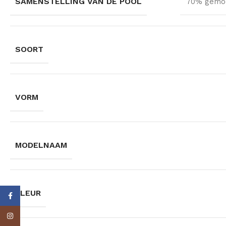
SAMENSTELLING VAN DE POOL
70% gemod
SOORT
VORM
MODELNAAM
KLEUR
Facebook
Instagram