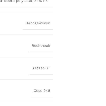
ificeerd polyester, 30% PET
Handgeweven
Rechthoek
Arezzo ST
Goud 048