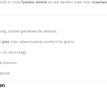
echt in onze
fysieke winkel
en we denken mee over
maatwer
ng, subtiel gemêleerde dessins.
n
jute
voor uiteenlopend comfort en glans.
 op aanvraag).
e kleuren.
kplek.
en