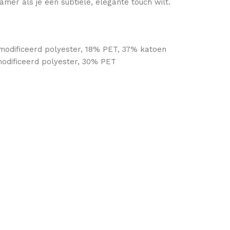
er als je een subtiele, elegante touch wilt.
modificeerd polyester, 18% PET, 37% katoen
modificeerd polyester, 30% PET