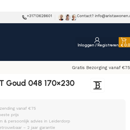
+31713628601
Contact? info@aristawonen.
Inloggen / Registreren
€
0,
Gratis Bezorging vanaf €75
T Goud 048 170×230
rzending vanaf €75
beste prijs
& persoonlijk advies in Leiderdorp
etrouwbaar – 2 jaar garantie