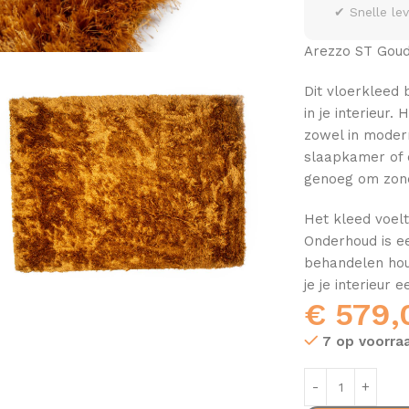
✔ Snelle le
Arezzo ST Goud
Dit vloerkleed 
in je interieur
zowel in modern
slaapkamer of 
genoeg om zone
Het kleed voelt
Onderhoud is e
behandelen houd
je je interieur
€
579,
7 op voorra