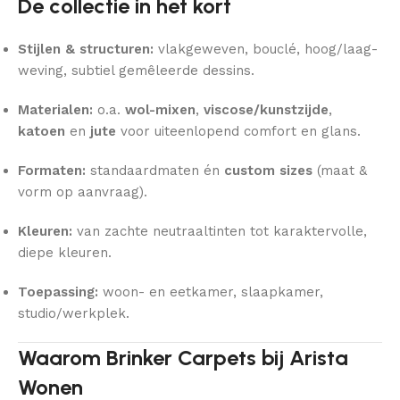
De collectie in het kort
Stijlen & structuren:
vlakgeweven, bouclé, hoog/laag-
weving, subtiel gemêleerde dessins.
Materialen:
o.a.
wol-mixen
,
viscose/kunstzijde
,
katoen
en
jute
voor uiteenlopend comfort en glans.
Formaten:
standaardmaten én
custom sizes
(maat &
vorm op aanvraag).
Kleuren:
van zachte neutraaltinten tot karaktervolle,
diepe kleuren.
Toepassing:
woon- en eetkamer, slaapkamer,
studio/werkplek.
Waarom Brinker Carpets bij Arista
Wonen