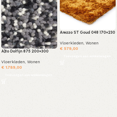
Arezzo ST Goud 048 170×230
Vloerkleden
,
Wonen
€
579,00
Alto Dolfijn 875 200×300
Toevoegen aan winkelwagen
Vloerkleden
,
Wonen
€
1.789,00
Toevoegen aan winkelwagen