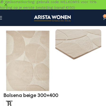
🎁 Welkomstkorting: gebruik code WELKOM15 voor 15%
korting op je eerste bestelling (vanaf €150)
0
Home
»
Winkel
»
Vloeren
»
Vloerkleden
»
Bolsena beige 3
Bolsena beige 300×400