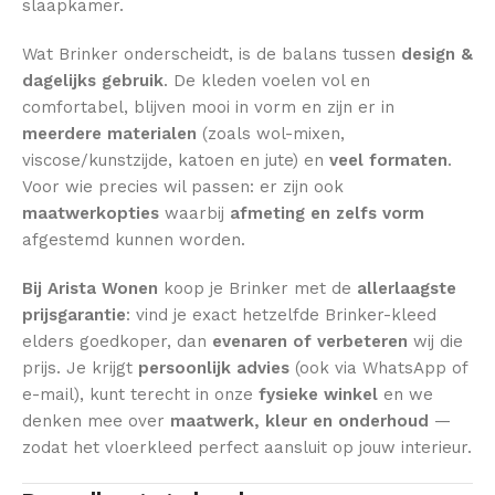
slaapkamer.
Wat Brinker onderscheidt, is de balans tussen
design &
dagelijks gebruik
. De kleden voelen vol en
comfortabel, blijven mooi in vorm en zijn er in
meerdere materialen
(zoals wol-mixen,
viscose/kunstzijde, katoen en jute) en
veel formaten
.
Voor wie precies wil passen: er zijn ook
maatwerkopties
waarbij
afmeting en zelfs vorm
afgestemd kunnen worden.
Bij Arista Wonen
koop je Brinker met de
allerlaagste
prijsgarantie
: vind je exact hetzelfde Brinker-kleed
elders goedkoper, dan
evenaren of verbeteren
wij die
prijs. Je krijgt
persoonlijk advies
(ook via WhatsApp of
e-mail), kunt terecht in onze
fysieke winkel
en we
denken mee over
maatwerk, kleur en onderhoud
—
zodat het vloerkleed perfect aansluit op jouw interieur.