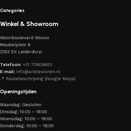
vakmensen — meubels die gewaardeerd worden door
Categories
liefhebbers van kwaliteit en schoonheid. Wij hebben voor jou
de beste modellen geselecteerd van moderne
Winkel & Showroom
meubelmakers die elegantie, kwaliteit en functionaliteit
perfect weten te combineren.
Woonboulevard Wooon
Ons assortiment bestaat uit producten van betrouwbare
Meubelplein 8
merken die al jarenlang hun vakmanschap en eerlijkheid
2353 EX Leiderdorp
bewijzen. Al onze leveranciers garanderen meubels van
hoge kwaliteit, met een duurzaam karakter, een
Telefoon:
+31 713628601
aantrekkelijk design en optimale veiligheid — zodat je
E-mail:
info@aristawonen.nl
jarenlang kunt genieten van jouw interieur.
📍 Routebeschrijving (Google Maps)
Openingstijden
Maandag: Gesloten
Dinsdag: 10:00 – 18:00
Woensdag: 10:00 – 18:00
Donderdag: 10:00 – 18:00