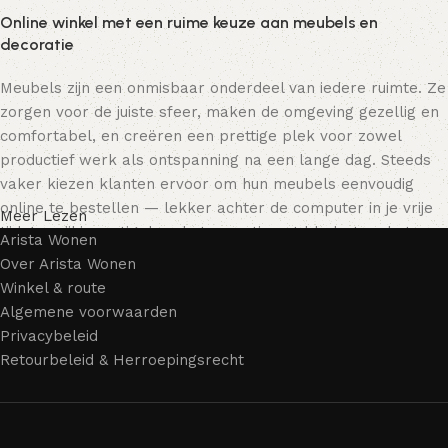
Online winkel met een ruime keuze aan meubels en
decoratie
Meubels zijn een onmisbaar onderdeel van iedere ruimte. Ze
zorgen voor de juiste sfeer, maken de omgeving gezellig en
comfortabel, en creëren een prettige plek voor zowel
productief werk als ontspanning na een lange dag. Steeds
vaker kiezen klanten ervoor om hun meubels eenvoudig
online te bestellen — lekker achter de computer in je vrije
Meer Lezen
tijd, terwijl je rustig door het assortiment bladert en het
Arista Wonen
meubelstuk kiest dat bij je past. Onze online winkel biedt
Over Arista Wonen
een uitgebreide catalogus met meubels voor zowel thuis als
Winkel & route
kantoor.
Algemene voorwaarden
Privacybeleid
Meubelproductie is een moderne vorm van kunst
Retourbeleid & Herroepingsrecht
Meubelfabrikanten en ontwerpers van woonartikelen
bieden een breed scala aan unieke creaties. Naast
standaardproducten vind je ook echte meesterwerken van