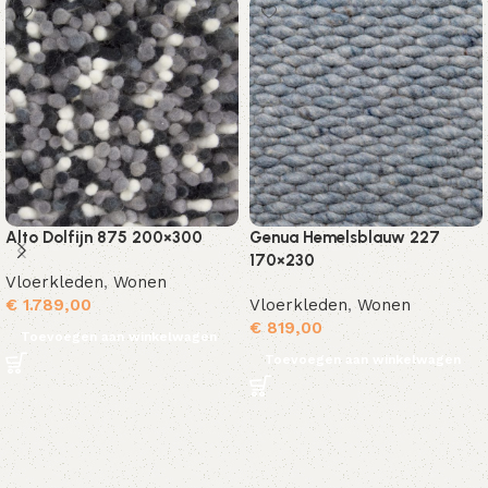
Alto Dolfijn 875 200×300
Genua Hemelsblauw 227
170×230
Vloerkleden
,
Wonen
€
1.789,00
Vloerkleden
,
Wonen
€
819,00
Toevoegen aan winkelwagen
Toevoegen aan winkelwagen