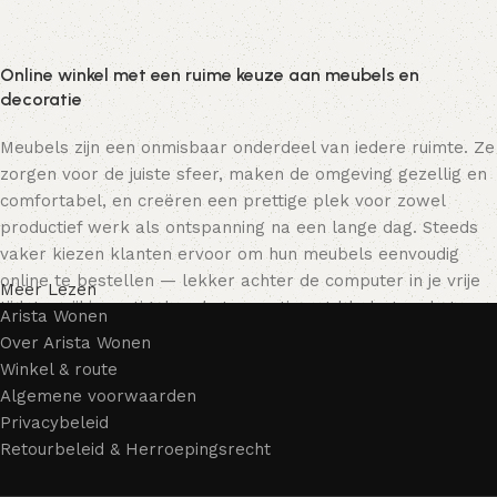
Online winkel met een ruime keuze aan meubels en
decoratie
Meubels zijn een onmisbaar onderdeel van iedere ruimte. Ze
zorgen voor de juiste sfeer, maken de omgeving gezellig en
comfortabel, en creëren een prettige plek voor zowel
productief werk als ontspanning na een lange dag. Steeds
vaker kiezen klanten ervoor om hun meubels eenvoudig
online te bestellen — lekker achter de computer in je vrije
Meer Lezen
tijd, terwijl je rustig door het assortiment bladert en het
Arista Wonen
meubelstuk kiest dat bij je past. Onze online winkel biedt
Over Arista Wonen
een uitgebreide catalogus met meubels voor zowel thuis als
Winkel & route
kantoor.
Algemene voorwaarden
Privacybeleid
Meubelproductie is een moderne vorm van kunst
Retourbeleid & Herroepingsrecht
Meubelfabrikanten en ontwerpers van woonartikelen