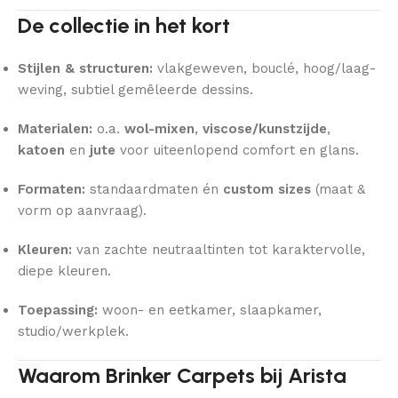
De collectie in het kort
Stijlen & structuren:
vlakgeweven, bouclé, hoog/laag-
weving, subtiel gemêleerde dessins.
Materialen:
o.a.
wol-mixen
,
viscose/kunstzijde
,
katoen
en
jute
voor uiteenlopend comfort en glans.
Formaten:
standaardmaten én
custom sizes
(maat &
vorm op aanvraag).
Kleuren:
van zachte neutraaltinten tot karaktervolle,
diepe kleuren.
Toepassing:
woon- en eetkamer, slaapkamer,
studio/werkplek.
Waarom Brinker Carpets bij Arista