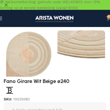
🎁 Welkomstkorting: gebruik code WELKOM15 voor 15%
korting op je eerste bestelling (vanaf €150)
0
Home
»
Winkel
»
Vloeren
»
Vloerkleden
»
Fano Girare Wit 
Fano Girare Wit Beige ø240
SKU:
10035083
✔ Gratis verzending vanaf €75