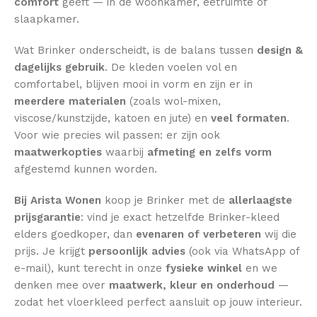
comfort
geeft — in de woonkamer, eetruimte of
slaapkamer.
Wat Brinker onderscheidt, is de balans tussen
design &
dagelijks gebruik
. De kleden voelen vol en
comfortabel, blijven mooi in vorm en zijn er in
meerdere materialen
(zoals wol-mixen,
viscose/kunstzijde, katoen en jute) en
veel formaten
.
Voor wie precies wil passen: er zijn ook
maatwerkopties
waarbij
afmeting en zelfs vorm
afgestemd kunnen worden.
Bij Arista Wonen
koop je Brinker met de
allerlaagste
prijsgarantie
: vind je exact hetzelfde Brinker-kleed
elders goedkoper, dan
evenaren of verbeteren
wij die
prijs. Je krijgt
persoonlijk advies
(ook via WhatsApp of
e-mail), kunt terecht in onze
fysieke winkel
en we
denken mee over
maatwerk, kleur en onderhoud
—
zodat het vloerkleed perfect aansluit op jouw interieur.