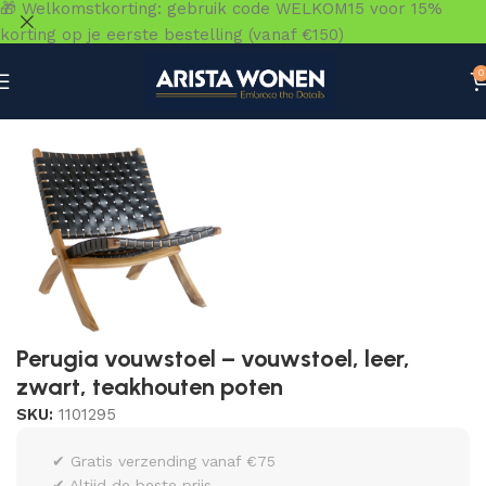
🎁 Welkomstkorting: gebruik code WELKOM15 voor 15%
korting op je eerste bestelling (vanaf €150)
0
Home
»
Winkel
»
Zitmeubelen
»
Eetkamerstoelen
»
Perugi
Perugia vouwstoel – vouwstoel, leer,
zwart, teakhouten poten
SKU:
1101295
✔ Gratis verzending vanaf €75
✔ Altijd de beste prijs