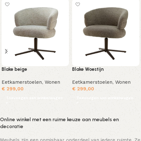
Blake beige
Blake Woestijn
Eetkamerstoelen
,
Wonen
Eetkamerstoelen
,
Wonen
€
299,00
€
299,00
Toevoegen aan winkelwagen
Toevoegen aan winkelwagen
Online winkel met een ruime keuze aan meubels en
decoratie
Meubels zijn een onmisbaar onderdeel van iedere ruimte. Ze