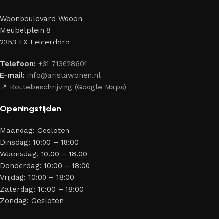
perfect weten te combineren.
Woonboulevard Wooon
Ons assortiment bestaat uit producten van betrouwbare
Meubelplein 8
merken die al jarenlang hun vakmanschap en eerlijkheid
2353 EX Leiderdorp
bewijzen. Al onze leveranciers garanderen meubels van
hoge kwaliteit, met een duurzaam karakter, een
Telefoon:
+31 713628601
aantrekkelijk design en optimale veiligheid — zodat je
E-mail:
info@aristawonen.nl
jarenlang kunt genieten van jouw interieur.
📍 Routebeschrijving (Google Maps)
Openingstijden
Maandag: Gesloten
Dinsdag: 10:00 – 18:00
Woensdag: 10:00 – 18:00
Donderdag: 10:00 – 18:00
Vrijdag: 10:00 – 18:00
Zaterdag: 10:00 – 18:00
Zondag: Gesloten