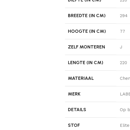
BREEDTE (IN CM)
294
HOOGTE (IN CM)
77
ZELF MONTEREN
J
LENGTE (IN CM)
220
MATERIAAL
Chen
MERK
LAB
DETAILS
Op b
STOF
Elit