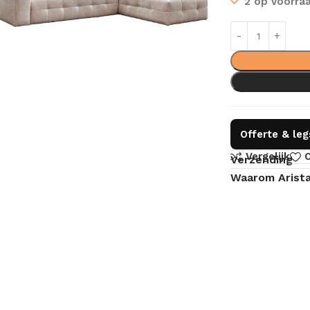
2 op voorra
Offerte & le
Vergelijk
O
Verzending
Waarom Arist