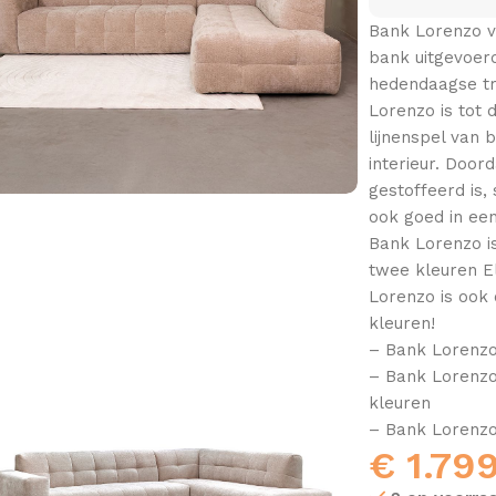
Bank Lorenzo v
bank uitgevoerd
hedendaagse tre
Lorenzo is tot 
lijnenspel van
interieur. Door
gestoffeerd is,
ook goed in een
Bank Lorenzo is
twee kleuren El
Lorenzo is ook 
kleuren!
– Bank Lorenzo 
– Bank Lorenzo 
kleuren
– Bank Lorenzo 
€
1.79