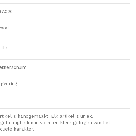
7.020
maal
ille
etherschuim
gvering
rtikel is handgemaakt. Elk artikel is uniek.
gelmatigheden in vorm en kleur getuigen van het
viduele karakter.