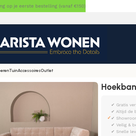
 op je eerste bestelling (vanaf €150)
oeren
Tuin
Accessoires
Outlet
orenzo Rechts
Hoekban
✔ Gratis ve
✔ Altijd de 
✓
✔ Showroom 
✔ Veilig & b
✔ Snelle le