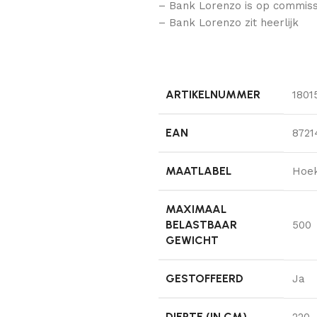
– Bank Lorenzo is op commissi
– Bank Lorenzo zit heerlijk
ARTIKELNUMMER
1801
EAN
8721
MAATLABEL
Hoek
MAXIMAAL
BELASTBAAR
500
GEWICHT
GESTOFFEERD
Ja
DIEPTE (IN CM)
220