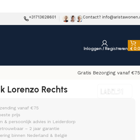
+31713628601
Contact? info@aristawonen.
Inloggen / Registreren
€
0,
Gratis Bezorging vanaf €75
k Lorenzo Rechts
rzending vanaf €75
beste prijs
& persoonlijk advies in Leiderdorp
etrouwbaar – 2 jaar garantie
vering binnen Nederland & België