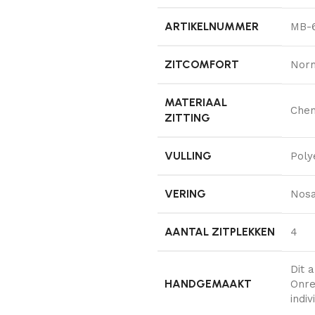
ARTIKELNUMMER
MB-6
ZITCOMFORT
Nor
MATERIAAL
Chen
ZITTING
VULLING
Poly
VERING
Nosa
AANTAL ZITPLEKKEN
4
Dit a
HANDGEMAAKT
Onre
indi