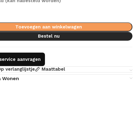
ad (kan nabesteld worden)
Toevoegen aan winkelwagen
Bestel nu
gservice aanvragen
p verlanglijstje
Maattabel
a Wonen