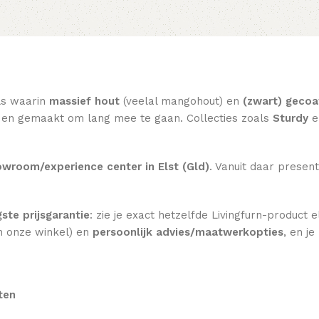
ls waarin
massief hout
(veelal mangohout) en
(zwart) gecoa
eel en gemaakt om lang mee te gaan. Collecties zoals
Sturdy
e
wroom/experience center in Elst (Gld)
. Vanuit daar present
gste prijsgarantie
: zie je exact hetzelfde Livingfurn-product
n onze winkel) en
persoonlijk advies/maatwerkopties
, en j
ten