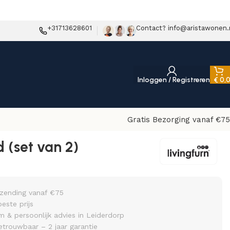
+31713628601
Contact? info@aristawonen.
Inloggen / Registreren
€
0,
Gratis Bezorging vanaf €75
 (set van 2)
rzending vanaf €75
beste prijs
& persoonlijk advies in Leiderdorp
etrouwbaar – 2 jaar garantie