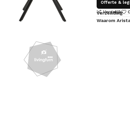
Offerte & le
Vergelijk
O
Verzending
Waarom Arist