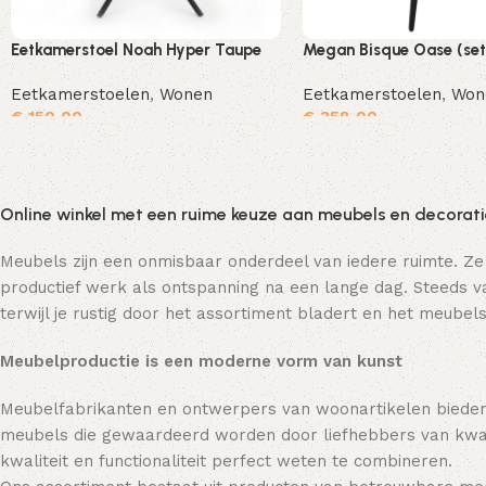
Eetkamerstoel Noah Hyper Taupe
Megan Bisque Oase (set
Eetkamerstoelen
,
Wonen
Eetkamerstoelen
,
Won
€
150,00
€
358,00
Toevoegen aan winkelwagen
Online winkel met een ruime keuze aan meubels en decorat
Meubels zijn een onmisbaar onderdeel van iedere ruimte. Ze
productief werk als ontspanning na een lange dag. Steeds va
terwijl je rustig door het assortiment bladert en het meubels
Meubelproductie is een moderne vorm van kunst
Meubelfabrikanten en ontwerpers van woonartikelen bieden
meubels die gewaardeerd worden door liefhebbers van kwali
kwaliteit en functionaliteit perfect weten te combineren.