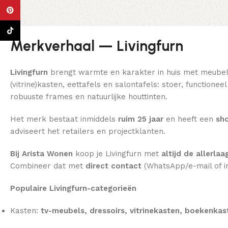
Pinterest
TikTok
Merkverhaal — Livingfurn
Livingfurn
brengt warmte en karakter in huis met meube
(vitrine)kasten, eettafels en salontafels: stoer, function
robuuste frames en natuurlijke houttinten.
Het merk bestaat inmiddels
ruim 25 jaar
en heeft een
sho
adviseert het retailers en projectklanten.
Bij Arista Wonen
koop je Livingfurn met
altijd de allerlaa
Combineer dat met
direct contact
(WhatsApp/e-mail of i
Populaire Livingfurn-categorieën
Kasten:
tv-meubels, dressoirs, vitrinekasten, boekenkas