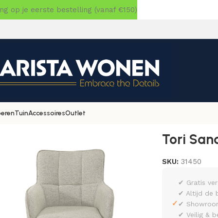
 op je eerste bestelling (vanaf €150)
oeren
Tuin
Accessoires
Outlet
nd (set van 2)
Tori Sand
SKU:
31450
✔ Gratis ve
✔ Altijd de 
✓
✔ Showroom 
✔ Veilig & b