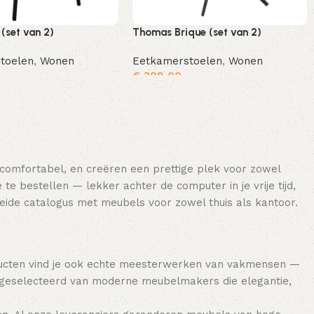
(set van 2)
Thomas Brique (set van 2)
toelen
,
Wonen
Eetkamerstoelen
,
Wonen
€
398,00
Toevoegen aan winkelwagen
Toevoegen aan winkelwagen
 comfortabel, en creëren een prettige plek voor zowel
e bestellen — lekker achter de computer in je vrije tijd,
breide catalogus met meubels voor zowel thuis als kantoor.
ducten vind je ook echte meesterwerken van vakmensen —
 geselecteerd van moderne meubelmakers die elegantie,