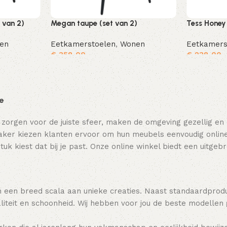
 van 2)
Megan taupe (set van 2)
Tess Honey 
en
Eetkamerstoelen
,
Wonen
Eetkamers
€
358,00
€
238,00
Toevoegen aan winkelwagen
Toevoegen aan winkelwagen
ie
 zorgen voor de juiste sfeer, maken de omgeving gezellig en
ker kiezen klanten ervoor om hun meubels eenvoudig online t
tuk kiest dat bij je past. Onze online winkel biedt een uitge
 een breed scala aan unieke creaties. Naast standaardpro
teit en schoonheid. Wij hebben voor jou de beste modellen