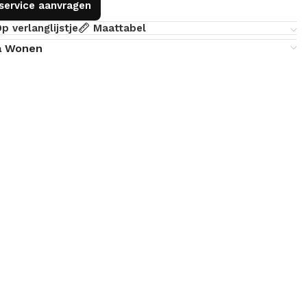
gservice aanvragen
p verlanglijstje
Maattabel
a Wonen