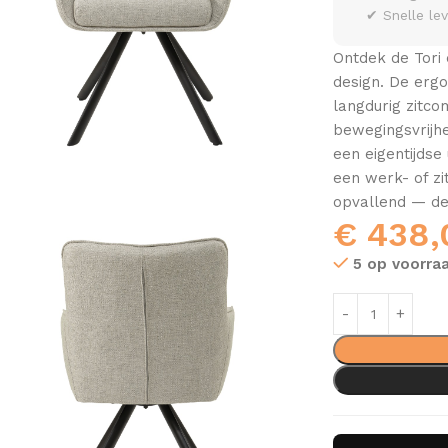
✔ Snelle le
Ontdek de Tori
design. De ergo
langdurig zitco
bewegingsvrijh
een eigentijdse
een werk- of zit
opvallend — de 
€
438,
5 op voorra