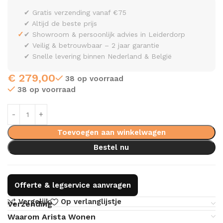
✔ Gratis verzending vanaf €75
✔ Altijd de beste prijs
✓
✔ Showroom & persoonlijk advies in Leiderdorp
✔ Veilig & betrouwbaar – 2 jaar garantie
✔ Snelle levering binnen Nederland & België
€
279,00
38 op voorraad
38 op voorraad
Toevoegen aan winkelwagen
Bestel nu
Offerte & legservice aanvragen
Vergelijk
Op verlanglijstje
Verzending
Waarom Arista Wonen