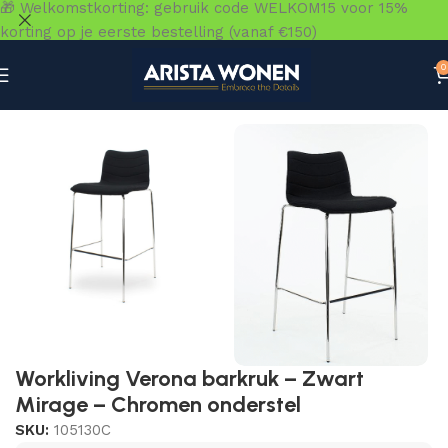
🎁 Welkomstkorting: gebruik code WELKOM15 voor 15%
korting op je eerste bestelling (vanaf €150)
0
Home
»
Winkel
»
Zitmeubelen
»
Barkrukken & Barstoelen
Workliving Verona barkruk – Zwart
Mirage – Chromen onderstel
SKU:
105130C