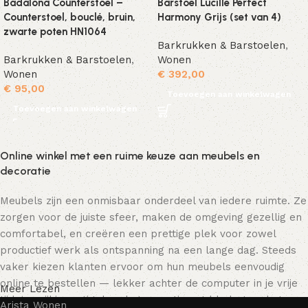
Badalona Counterstoel –
Barstoel Lucille Perfect
Counterstoel, bouclé, bruin,
Harmony Grijs (set van 4)
zwarte poten HN1064
Barkrukken & Barstoelen
,
Barkrukken & Barstoelen
,
Wonen
Wonen
€
392,00
€
95,00
Toevoegen aan winkelwagen
Toevoegen aan winkelwagen
Online winkel met een ruime keuze aan meubels en
decoratie
Meubels zijn een onmisbaar onderdeel van iedere ruimte. Ze
zorgen voor de juiste sfeer, maken de omgeving gezellig en
comfortabel, en creëren een prettige plek voor zowel
productief werk als ontspanning na een lange dag. Steeds
vaker kiezen klanten ervoor om hun meubels eenvoudig
online te bestellen — lekker achter de computer in je vrije
Meer Lezen
tijd, terwijl je rustig door het assortiment bladert en het
Arista Wonen