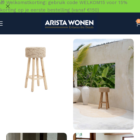
🎁 Welkomstkorting: gebruik code WELKOM15 voor 15%
korting op je eerste bestelling (vanaf €150)
0
Home
»
Winkel
»
Zitmeubelen
»
Barkrukken & Barstoelen