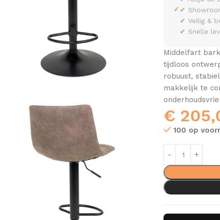
✓
✔ Showroom 
✔ Veilig & b
✔ Snelle le
Middelfart bark
tijdloos ontwe
robuust, stabie
makkelijk te c
onderhoudsvrien
€
205,
100 op voor