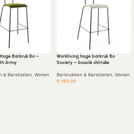
 Hoge Barkruk Bo –
Workliving hoge barkruk Bo
rth Army
Society – bouclé shiitake
n & Barstoelen
,
Wonen
Barkrukken & Barstoelen
,
Wonen
€
193,00
Toevoegen aan winkelwagen
Toevoegen aan winkelwagen