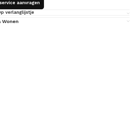
gservice aanvragen
p verlanglijstje
a Wonen