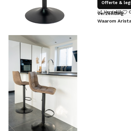
Offerte & le
Vergelijk
O
Verzending
Waarom Arist