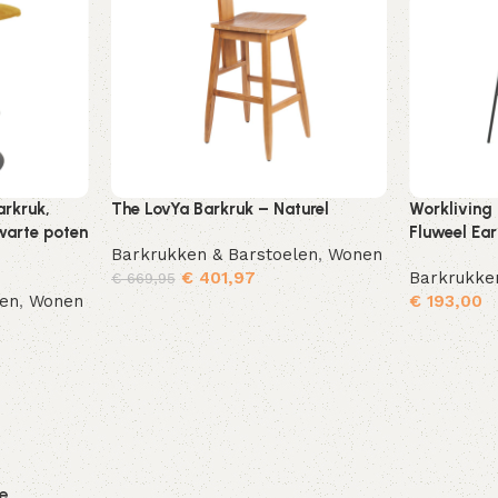
arkruk,
The LovYa Barkruk – Naturel
Workliving
warte poten
Fluweel Ea
Barkrukken & Barstoelen
,
Wonen
€
401,97
Barkrukke
€
669,95
len
,
Wonen
€
193,00
Toevoegen aan winkelwagen
Toevoegen aan winkelwagen
ie