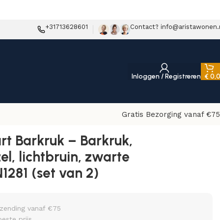
+31713628601
Contact? info@aristawonen.
Inloggen / Registreren
€
0,
Gratis Bezorging vanaf €75
e poten HN1281 (set van 2)
rt Barkruk – Barkruk,
l, lichtbruin, zwarte
1281 (set van 2)
rzending vanaf €75
beste prijs