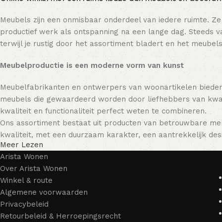
Meubels zijn een onmisbaar onderdeel van iedere ruimte. Ze
productief werk als ontspanning na een lange dag. Steeds va
terwijl je rustig door het assortiment bladert en het meubels
Meubelproductie is een moderne vorm van kunst
Meubelfabrikanten en ontwerpers van woonartikelen bieden
meubels die gewaardeerd worden door liefhebbers van kwali
kwaliteit en functionaliteit perfect weten te combineren.
Ons assortiment bestaat uit producten van betrouwbare mer
kwaliteit, met een duurzaam karakter, een aantrekkelijk desi
Meer Lezen
Arista Wonen
Over Arista Wonen
Winkel & route
Algemene voorwaarden
Privacybeleid
Retourbeleid & Herroepingsrecht