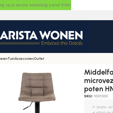
 op je eerste bestelling (vanaf €150)
oeren
Tuin
Accessoires
Outlet
»
Middelfart Barkruk – Barkruk, microvezel, lichtbruin, zwart
Middelfa
microveze
poten HN
SKU:
1001300
✔ Gratis ve
✔ Altijd de 