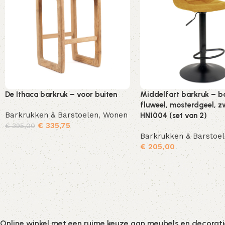
De Ithaca barkruk – voor buiten
Middelfart barkruk – b
fluweel, mosterdgeel, z
Barkrukken & Barstoelen
,
Wonen
HN1004 (set van 2)
€
335,75
€
395,00
Barkrukken & Barstoe
Toevoegen aan winkelwagen
€
205,00
Online winkel met een ruime keuze aan meubels en decorat