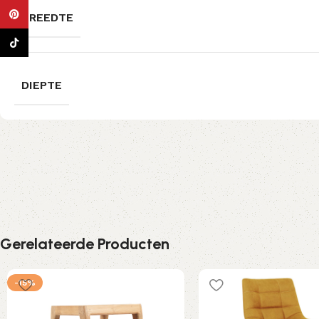
Pinterest
BREEDTE
TikTok
DIEPTE
Gerelateerde Producten
-15%