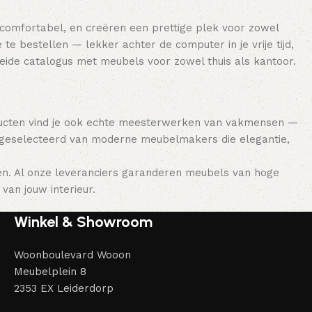
 comfortabel, en creëren een prettige plek voor zowel
e bestellen — lekker achter de computer in je vrije tijd,
breide catalogus met meubels voor zowel thuis als kantoor.
ducten vind je ook echte meesterwerken van vakmensen —
 geselecteerd van moderne meubelmakers die elegantie,
en. Al onze leveranciers garanderen meubels van hoge
van jouw interieur.
Winkel & Showroom
Woonboulevard Wooon
Meubelplein 8
2353 EX Leiderdorp