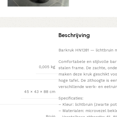
Beschrijving
Barkruk HN1281 — lichtbruin 
Comfortabele en stijlvolle ba
0,005 kg
stalen frame. De zachte, onde
maken deze kruk geschikt voor
hoge tafel. De zithoogte is e
verschillende werk- en eetrui
45 × 43 × 88 cm
Specificaties:
– Kleur: lichtbruin (zwarte pot
– Materialen: microvezel bekle
Bruin
– Verstelbare zithoogte: 61–8