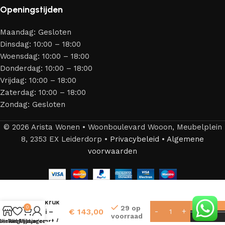
Openingstijden
Maandag: Gesloten
Dinsdag: 10:00 – 18:00
Woensdag: 10:00 – 18:00
Donderdag: 10:00 – 18:00
Vrijdag: 10:00 – 18:00
Zaterdag: 10:00 – 18:00
Zondag: Gesloten
© 2026 Arista Wonen • Woonboulevard Wooon, Meubelplein
8, 2353 EX Leiderdorp •
Privacybeleid
•
Algemene
voorwaarden
Workliving
Barkruk
29 op
0
€
143,00
Skai –
voorraad
Zwart /
Winkel
verlanglijstje
Winkelwagen
Mijn account