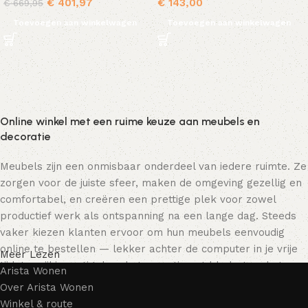
€
401,97
€
143,00
€
669,95
Toevoegen aan winkelwagen
Toevoegen aan winkelwagen
Online winkel met een ruime keuze aan meubels en
decoratie
Meubels zijn een onmisbaar onderdeel van iedere ruimte. Ze
zorgen voor de juiste sfeer, maken de omgeving gezellig en
comfortabel, en creëren een prettige plek voor zowel
productief werk als ontspanning na een lange dag. Steeds
vaker kiezen klanten ervoor om hun meubels eenvoudig
online te bestellen — lekker achter de computer in je vrije
Meer Lezen
tijd, terwijl je rustig door het assortiment bladert en het
Arista Wonen
meubelstuk kiest dat bij je past. Onze online winkel biedt
Over Arista Wonen
een uitgebreide catalogus met meubels voor zowel thuis als
Winkel & route