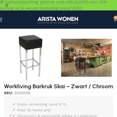
🎁 Welkomstkorting: gebruik code WELKOM15 voor 15%
korting op je eerste bestelling (vanaf €150)
0
Home
»
Winkel
»
Zitmeubelen
»
Barkrukken & Barstoelen
Workliving Barkruk Skai – Zwart / Chroom
SKU:
3000059
✔ Gratis verzending vanaf €75
✔ Altijd de beste prijs
✓
✔ Showroom & persoonlijk advies in Leiderdorp