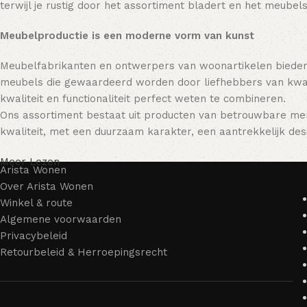
terwijl je rustig door het assortiment bladert en het meubels
Meubelproductie is een moderne vorm van kunst
Meubelfabrikanten en ontwerpers van woonartikelen bieden
meubels die gewaardeerd worden door liefhebbers van kwali
kwaliteit en functionaliteit perfect weten te combineren.
Ons assortiment bestaat uit producten van betrouwbare mer
kwaliteit, met een duurzaam karakter, een aantrekkelijk desi
Meer Lezen
Arista Wonen
Over Arista Wonen
Winkel & route
Algemene voorwaarden
Privacybeleid
Retourbeleid & Herroepingsrecht