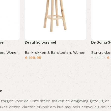
rel
De raffia barstoel
De Sama S
len
,
Wonen
Barkrukken & Barstoelen
,
Wonen
Barkrukke
€
199,95
€
€
669,95
Toevoegen aan winkelwagen
Toevoegen aan winkelwagen
Lees verd
ie
 zorgen voor de juiste sfeer, maken de omgeving gezellig en
ker kiezen klanten ervoor om hun meubels eenvoudig online t