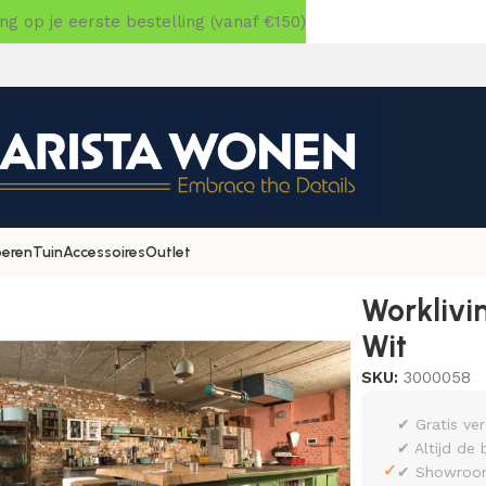
 op je eerste bestelling (vanaf €150)
oeren
Tuin
Accessoires
Outlet
»
Workliving Barkruk Skai – Wit / Wit
Worklivi
Wit
SKU:
3000058
✔ Gratis ve
✔ Altijd de 
✓
✔ Showroom 