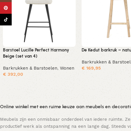
Pinterest
TikTok
Barstoel Lucille Perfect Harmony
De Kedut barkruk – natu
Beige (set van 4)
Barkrukken & Barstoe
Barkrukken & Barstoelen
,
Wonen
€
169,95
€
392,00
Toevoegen aan winkelwagen
Online winkel met een ruime keuze aan meubels en decorat
Meubels zijn een onmisbaar onderdeel van iedere ruimte. Ze
productief werk als ontspanning na een lange dag. Steeds va