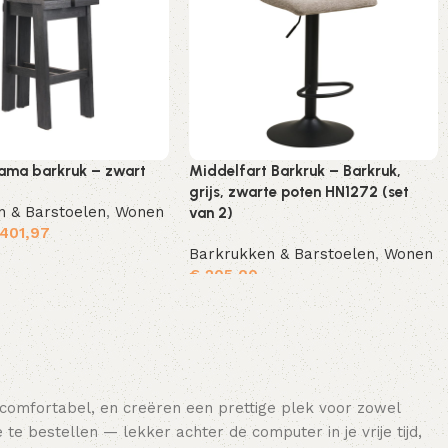
ama barkruk – zwart
Middelfart Barkruk – Barkruk,
grijs, zwarte poten HN1272 (set
n & Barstoelen
,
Wonen
van 2)
401,97
Barkrukken & Barstoelen
,
Wonen
er
€
205,00
Toevoegen aan winkelwagen
 comfortabel, en creëren een prettige plek voor zowel
e bestellen — lekker achter de computer in je vrije tijd,