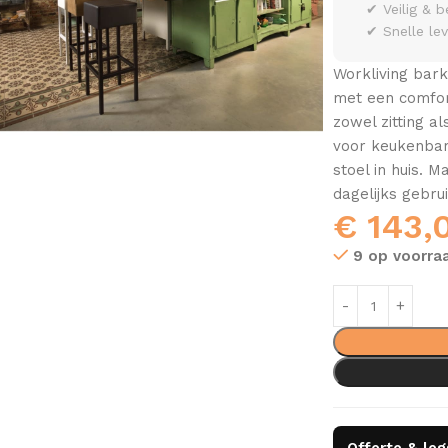
✔ Veilig & b
✔ Snelle le
Workliving bark
met een comfort
zowel zitting a
voor keukenbars
stoel in huis. 
dagelijks gebrui
€
143,
9 op voorra
Offerte & le