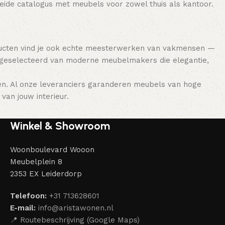
breide catalogus met meubels voor zowel thuis als kantoor.
ducten vind je ook echte meesterwerken van vakmensen —
 geselecteerd van moderne meubelmakers die elegantie,
en. Al onze leveranciers garanderen meubels van hoge
van jouw interieur.
Winkel & Showroom
Woonboulevard Wooon
Meubelplein 8
2353 EX Leiderdorp
Telefoon:
+31 713628601
E-mail:
info@aristawonen.nl
📍 Routebeschrijving (Google Maps)