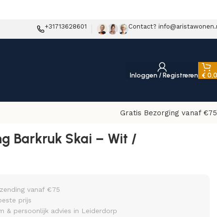
+31713628601
Contact? info@aristawonen.
Inloggen / Registreren
€
0,
Gratis Bezorging vanaf €75
ng Barkruk Skai – Wit /
rzending vanaf €75
beste prijs
& persoonlijk advies in Leiderdorp