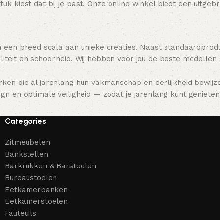
tuk kiest dat bij je past. Onze online winkel biedt een uitge
 een breed scala aan unieke creaties. Naast standaardpro
teit en schoonheid. Wij hebben voor jou de beste modellen
ken die al jarenlang hun vakmanschap en eerlijkheid bewijz
gn en optimale veiligheid — zodat je jarenlang kunt genieten 
Categories
Zitmeubelen
Bankstellen
Barkrukken & Barstoelen
Bureaustoelen
Eetkamerbanken
Eetkamerstoelen
Fauteuils