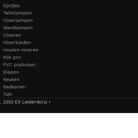
Spotjes
Tafellampen
Vloerlampen
Wandlampen
Vloeren
Vloerkleden
Houten vloeren
Klik pvc
PVC plakvloer
Slapen
Keuken
Badkamer
Tuin
 2353 EX Leiderdorp •