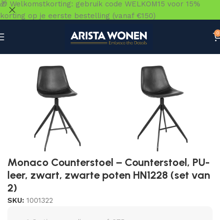
🎁 Welkomstkorting: gebruik code WELKOM15 voor 15%
korting op je eerste bestelling (vanaf €150)
0
Home
»
Winkel
»
Zitmeubelen
»
Barkrukken & Barstoelen
Monaco Counterstoel – Counterstoel, PU-
leer, zwart, zwarte poten HN1228 (set van
2)
SKU:
1001322