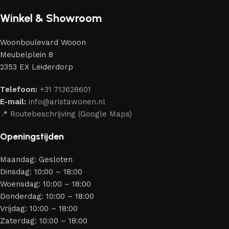
de beste modellen geselecteerd van moderne
Winkel & Showroom
meubelmakers die elegantie, kwaliteit en functionaliteit
perfect weten te combineren.
Woonboulevard Wooon
Ons assortiment bestaat uit producten van betrouwbare
Meubelplein 8
merken die al jarenlang hun vakmanschap en eerlijkheid
2353 EX Leiderdorp
bewijzen. Al onze leveranciers garanderen meubels van
hoge kwaliteit, met een duurzaam karakter, een
Telefoon:
+31 713628601
aantrekkelijk design en optimale veiligheid — zodat je
E-mail:
info@aristawonen.nl
jarenlang kunt genieten van jouw interieur.
📍 Routebeschrijving (Google Maps)
Openingstijden
Maandag: Gesloten
Dinsdag: 10:00 – 18:00
Woensdag: 10:00 – 18:00
Donderdag: 10:00 – 18:00
Vrijdag: 10:00 – 18:00
Zaterdag: 10:00 – 18:00