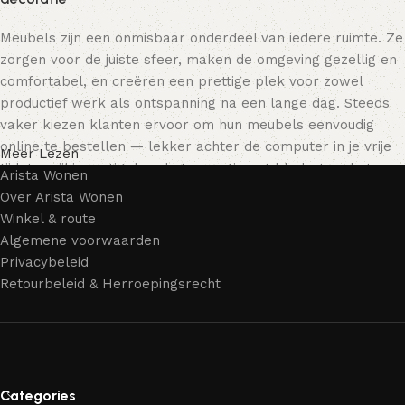
Meubels zijn een onmisbaar onderdeel van iedere ruimte. Ze
zorgen voor de juiste sfeer, maken de omgeving gezellig en
comfortabel, en creëren een prettige plek voor zowel
productief werk als ontspanning na een lange dag. Steeds
vaker kiezen klanten ervoor om hun meubels eenvoudig
online te bestellen — lekker achter de computer in je vrije
Meer Lezen
tijd, terwijl je rustig door het assortiment bladert en het
Arista Wonen
meubelstuk kiest dat bij je past. Onze online winkel biedt
Over Arista Wonen
een uitgebreide catalogus met meubels voor zowel thuis als
Winkel & route
kantoor.
Algemene voorwaarden
Privacybeleid
Meubelproductie is een moderne vorm van kunst
Retourbeleid & Herroepingsrecht
Meubelfabrikanten en ontwerpers van woonartikelen
bieden een breed scala aan unieke creaties. Naast
standaardproducten vind je ook echte meesterwerken van
vakmensen — meubels die gewaardeerd worden door
Categories
liefhebbers van kwaliteit en schoonheid. Wij hebben voor jou