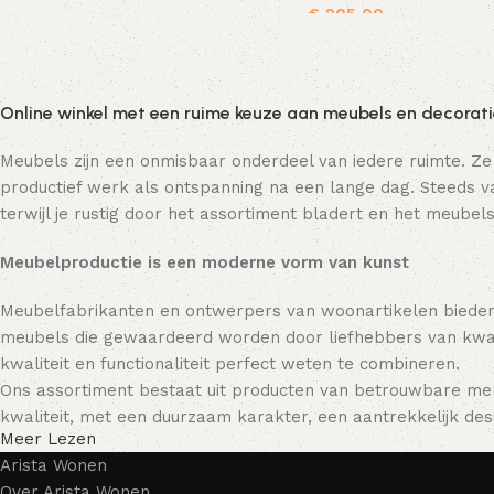
€
205,00
Toevoegen aan winkelwagen
Online winkel met een ruime keuze aan meubels en decorat
Meubels zijn een onmisbaar onderdeel van iedere ruimte. Ze
productief werk als ontspanning na een lange dag. Steeds va
terwijl je rustig door het assortiment bladert en het meubels
Meubelproductie is een moderne vorm van kunst
Meubelfabrikanten en ontwerpers van woonartikelen bieden
meubels die gewaardeerd worden door liefhebbers van kwali
kwaliteit en functionaliteit perfect weten te combineren.
Ons assortiment bestaat uit producten van betrouwbare mer
kwaliteit, met een duurzaam karakter, een aantrekkelijk desi
Meer Lezen
Arista Wonen
Over Arista Wonen