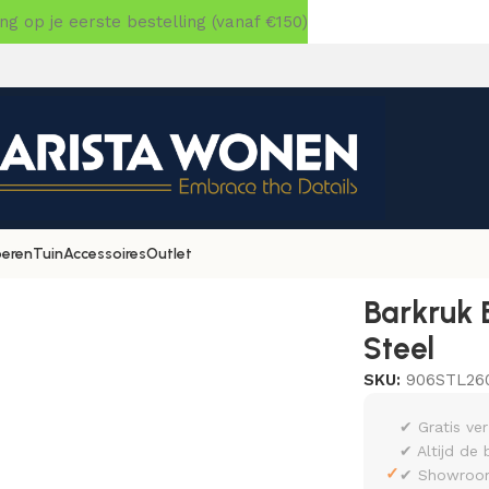
 op je eerste bestelling (vanaf €150)
oeren
Tuin
Accessoires
Outlet
»
Barkruk Borgo zwart stof Soft Steel
Barkruk 
Steel
SKU:
906STL26
✔ Gratis ve
✔ Altijd de 
✓
✔ Showroom 