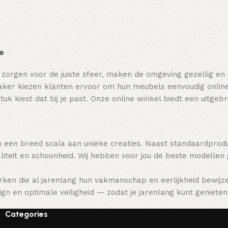
Toevoegen aan winkelwagen
Toevoegen aan winkelwagen
ie
 zorgen voor de juiste sfeer, maken de omgeving gezellig en
ker kiezen klanten ervoor om hun meubels eenvoudig online t
tuk kiest dat bij je past. Onze online winkel biedt een uitge
 een breed scala aan unieke creaties. Naast standaardpro
teit en schoonheid. Wij hebben voor jou de beste modellen
ken die al jarenlang hun vakmanschap en eerlijkheid bewijz
gn en optimale veiligheid — zodat je jarenlang kunt genieten 
Categories