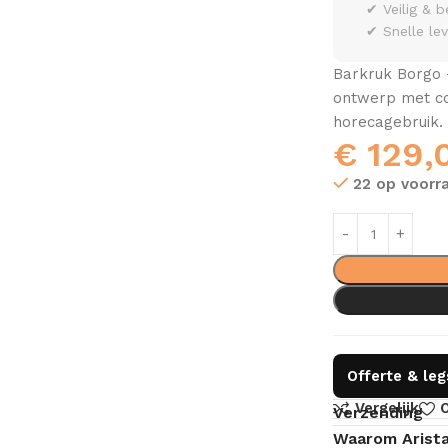
✔ Veilig & b
✔ Snelle le
Barkruk Borgo 
ontwerp met com
horecagebruik. 
€
129,
22 op voorr
Offerte & le
Vergelijk
O
Verzending
Waarom Arist