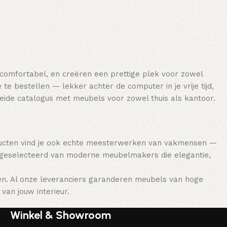
Toevoegen aan winkelwagen
Toevoegen aan winkelwagen
 comfortabel, en creëren een prettige plek voor zowel
e bestellen — lekker achter de computer in je vrije tijd,
breide catalogus met meubels voor zowel thuis als kantoor.
ducten vind je ook echte meesterwerken van vakmensen —
 geselecteerd van moderne meubelmakers die elegantie,
en. Al onze leveranciers garanderen meubels van hoge
van jouw interieur.
Winkel & Showroom