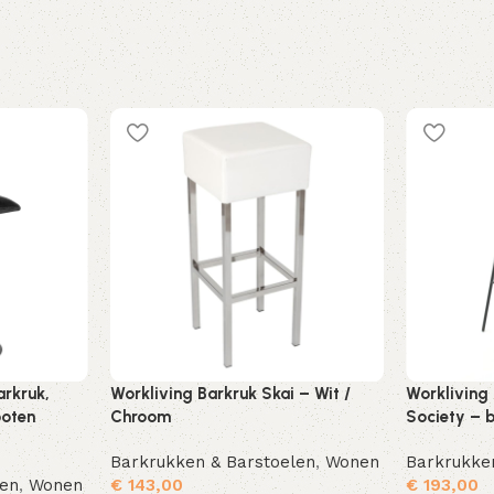
arkruk,
Workliving Barkruk Skai – Wit /
Workliving
poten
Chroom
Society – b
Barkrukken & Barstoelen
,
Wonen
Barkrukke
len
,
Wonen
€
143,00
€
193,00