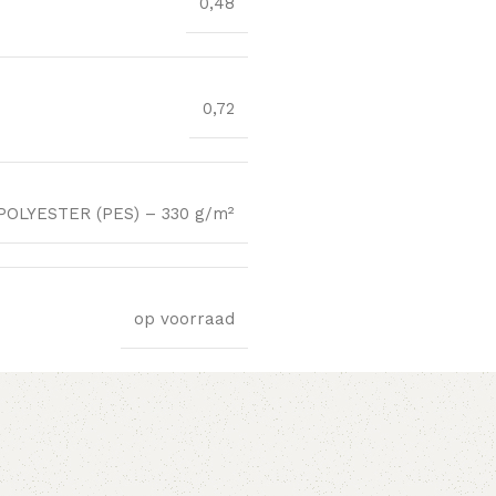
0,48
0,72
OLYESTER (PES) – 330 g/m²
op voorraad