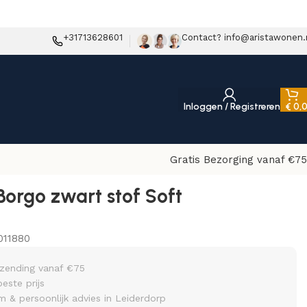
+31713628601
Contact? info@aristawonen.
Inloggen / Registreren
€
0,
Gratis Bezorging vanaf €75
Borgo zwart stof Soft
011880
rzending vanaf €75
beste prijs
& persoonlijk advies in Leiderdorp