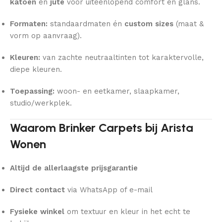
katoen
en
jute
voor uiteenlopend comfort en glans.
Formaten:
standaardmaten én
custom sizes
(maat &
vorm op aanvraag).
Kleuren:
van zachte neutraaltinten tot karaktervolle,
diepe kleuren.
Toepassing:
woon- en eetkamer, slaapkamer,
studio/werkplek.
Waarom Brinker Carpets bij Arista
Wonen
Altijd de allerlaagste prijsgarantie
Direct contact
via WhatsApp of e-mail
Fysieke winkel
om textuur en kleur in het echt te