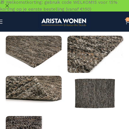
🎁 Welkomstkorting: gebruik code WELKOM15 voor 15%
korting op je eerste bestelling (vanaf €150)
0
Home
»
Winkel
»
Vloeren
»
Vloerkleden
»
Verona ST Bruin 