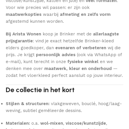
viscose/kunstzijde, katoen en jute) en
veel formaten
.
Voor wie precies wil passen: er zijn ook
maatwerkopties
waarbij
afmeting en zelfs vorm
afgestemd kunnen worden.
Bij Arista Wonen
koop je Brinker met de
allerlaagste
prijsgarantie
: vind je exact hetzelfde Brinker-kleed
elders goedkoper, dan
evenaren of verbeteren
wij die
prijs. Je krijgt
persoonlijk advies
(ook via WhatsApp of
e-mail), kunt terecht in onze
fysieke winkel
en we
denken mee over
maatwerk, kleur en onderhoud
—
zodat het vloerkleed perfect aansluit op jouw interieur.
De collectie in het kort
Stijlen & structuren:
vlakgeweven, bouclé, hoog/laag-
weving, subtiel gemêleerde dessins.
Materialen:
o.a.
wol-mixen
,
viscose/kunstzijde
,