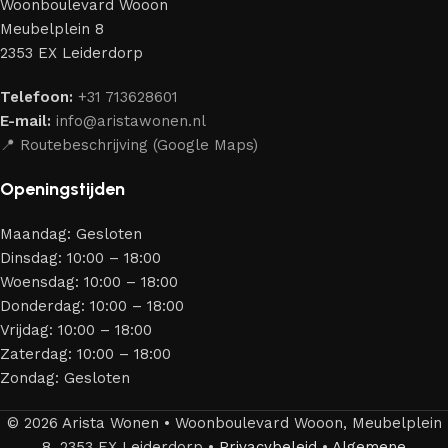
Woonboulevard Wooon
Ons assortiment bestaat uit producten van betrouwbare
Meubelplein 8
merken die al jarenlang hun vakmanschap en eerlijkheid
2353 EX Leiderdorp
bewijzen. Al onze leveranciers garanderen meubels van
hoge kwaliteit, met een duurzaam karakter, een
Telefoon:
+31 713628601
aantrekkelijk design en optimale veiligheid — zodat je
E-mail:
info@aristawonen.nl
jarenlang kunt genieten van jouw interieur.
📍 Routebeschrijving (Google Maps)
Openingstijden
Maandag: Gesloten
Dinsdag: 10:00 – 18:00
Woensdag: 10:00 – 18:00
Donderdag: 10:00 – 18:00
Vrijdag: 10:00 – 18:00
Zaterdag: 10:00 – 18:00
Zondag: Gesloten
© 2026 Arista Wonen • Woonboulevard Wooon, Meubelplein
8, 2353 EX Leiderdorp •
Privacybeleid
•
Algemene