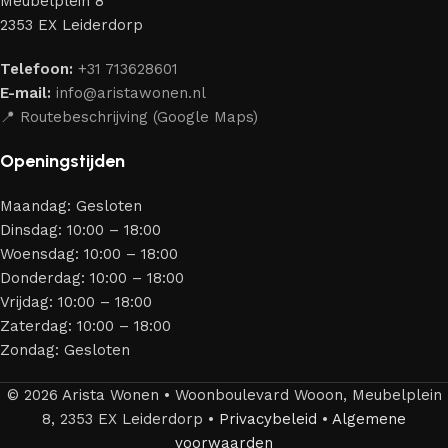
Meubelplein 8
merken die al jarenlang hun vakmanschap en eerlijkheid
2353 EX Leiderdorp
bewijzen. Al onze leveranciers garanderen meubels van
hoge kwaliteit, met een duurzaam karakter, een
Telefoon:
+31 713628601
aantrekkelijk design en optimale veiligheid — zodat je
E-mail:
info@aristawonen.nl
jarenlang kunt genieten van jouw interieur.
📍 Routebeschrijving (Google Maps)
Openingstijden
Maandag: Gesloten
Dinsdag: 10:00 – 18:00
Woensdag: 10:00 – 18:00
Donderdag: 10:00 – 18:00
Vrijdag: 10:00 – 18:00
Zaterdag: 10:00 – 18:00
Zondag: Gesloten
© 2026 Arista Wonen • Woonboulevard Wooon, Meubelplein
8, 2353 EX Leiderdorp •
Privacybeleid
•
Algemene
voorwaarden