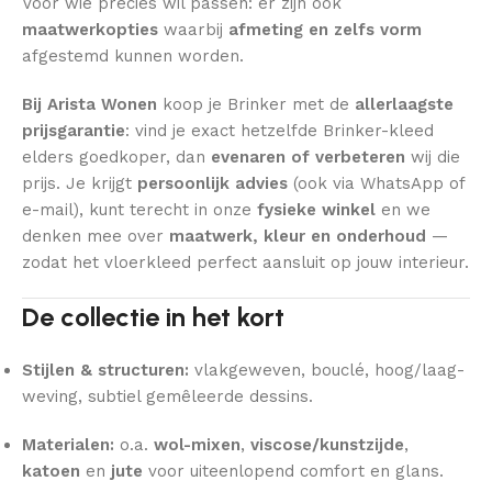
Voor wie precies wil passen: er zijn ook
maatwerkopties
waarbij
afmeting en zelfs vorm
afgestemd kunnen worden.
Bij Arista Wonen
koop je Brinker met de
allerlaagste
prijsgarantie
: vind je exact hetzelfde Brinker-kleed
elders goedkoper, dan
evenaren of verbeteren
wij die
prijs. Je krijgt
persoonlijk advies
(ook via WhatsApp of
e-mail), kunt terecht in onze
fysieke winkel
en we
denken mee over
maatwerk, kleur en onderhoud
—
zodat het vloerkleed perfect aansluit op jouw interieur.
De collectie in het kort
Stijlen & structuren:
vlakgeweven, bouclé, hoog/laag-
weving, subtiel gemêleerde dessins.
Materialen:
o.a.
wol-mixen
,
viscose/kunstzijde
,
katoen
en
jute
voor uiteenlopend comfort en glans.