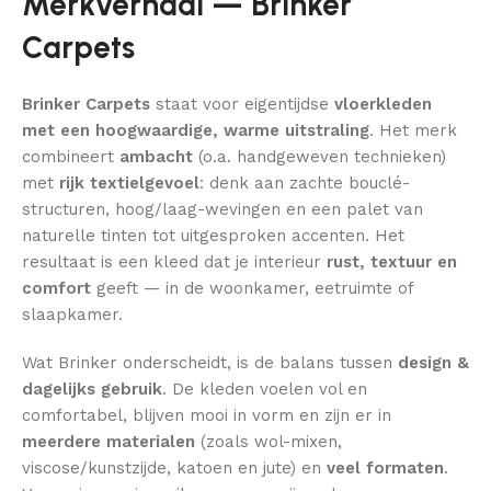
Merkverhaal — Brinker
Carpets
Brinker Carpets
staat voor eigentijdse
vloerkleden
met een hoogwaardige, warme uitstraling
. Het merk
combineert
ambacht
(o.a. handgeweven technieken)
met
rijk textielgevoel
: denk aan zachte bouclé-
structuren, hoog/laag-wevingen en een palet van
naturelle tinten tot uitgesproken accenten. Het
resultaat is een kleed dat je interieur
rust, textuur en
comfort
geeft — in de woonkamer, eetruimte of
slaapkamer.
Wat Brinker onderscheidt, is de balans tussen
design &
dagelijks gebruik
. De kleden voelen vol en
comfortabel, blijven mooi in vorm en zijn er in
meerdere materialen
(zoals wol-mixen,
viscose/kunstzijde, katoen en jute) en
veel formaten
.