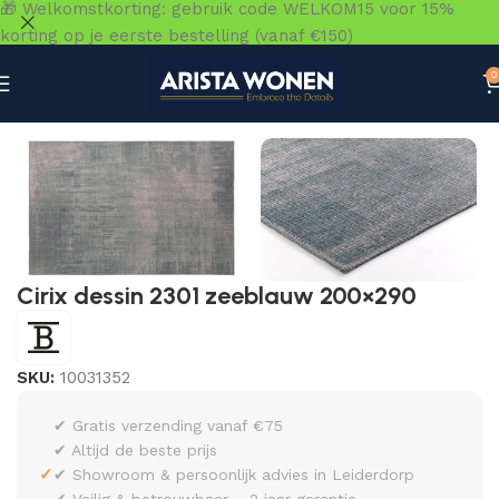
🎁 Welkomstkorting: gebruik code WELKOM15 voor 15%
korting op je eerste bestelling (vanaf €150)
0
Home
»
Winkel
»
Vloeren
»
Vloerkleden
»
Cirix dessin 230
Cirix dessin 2301 zeeblauw 200×290
SKU:
10031352
✔ Gratis verzending vanaf €75
✔ Altijd de beste prijs
✓
✔ Showroom & persoonlijk advies in Leiderdorp