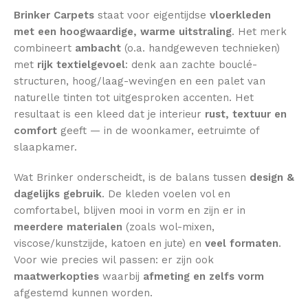
Brinker Carpets
staat voor eigentijdse
vloerkleden
met een hoogwaardige, warme uitstraling
. Het merk
combineert
ambacht
(o.a. handgeweven technieken)
met
rijk textielgevoel
: denk aan zachte bouclé-
structuren, hoog/laag-wevingen en een palet van
naturelle tinten tot uitgesproken accenten. Het
resultaat is een kleed dat je interieur
rust, textuur en
comfort
geeft — in de woonkamer, eetruimte of
slaapkamer.
Wat Brinker onderscheidt, is de balans tussen
design &
dagelijks gebruik
. De kleden voelen vol en
comfortabel, blijven mooi in vorm en zijn er in
meerdere materialen
(zoals wol-mixen,
viscose/kunstzijde, katoen en jute) en
veel formaten
.
Voor wie precies wil passen: er zijn ook
maatwerkopties
waarbij
afmeting en zelfs vorm
afgestemd kunnen worden.