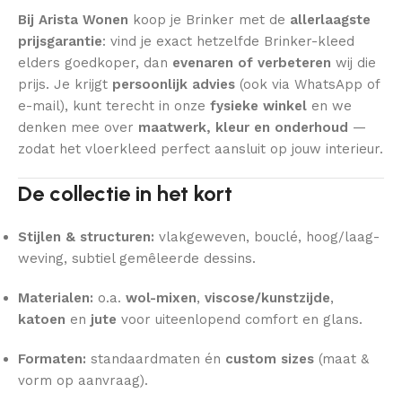
Bij Arista Wonen
koop je Brinker met de
allerlaagste
prijsgarantie
: vind je exact hetzelfde Brinker-kleed
elders goedkoper, dan
evenaren of verbeteren
wij die
prijs. Je krijgt
persoonlijk advies
(ook via WhatsApp of
e-mail), kunt terecht in onze
fysieke winkel
en we
denken mee over
maatwerk, kleur en onderhoud
—
zodat het vloerkleed perfect aansluit op jouw interieur.
De collectie in het kort
Stijlen & structuren:
vlakgeweven, bouclé, hoog/laag-
weving, subtiel gemêleerde dessins.
Materialen:
o.a.
wol-mixen
,
viscose/kunstzijde
,
katoen
en
jute
voor uiteenlopend comfort en glans.
Formaten:
standaardmaten én
custom sizes
(maat &
vorm op aanvraag).