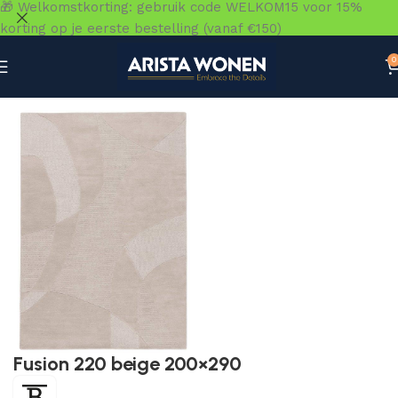
🎁 Welkomstkorting: gebruik code WELKOM15 voor 15%
korting op je eerste bestelling (vanaf €150)
0
Home
»
Winkel
»
Vloeren
»
Vloerkleden
»
Fusion 220 beige
Fusion 220 beige 200×290