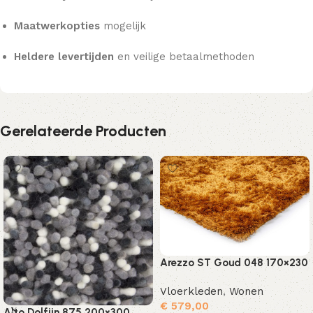
Maatwerkopties
mogelijk
Heldere levertijden
en veilige betaalmethoden
Gerelateerde Producten
Arezzo ST Goud 048 170×230
Vloerkleden
,
Wonen
€
579,00
Alto Dolfijn 875 200×300