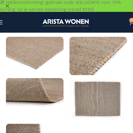
🎁 Welkomstkorting: gebruik code WELKOM15 voor 15%
korting op je eerste bestelling (vanaf €150)
0
Home
»
Winkel
»
Vloeren
»
Vloerkleden
»
Bressano Beige 1