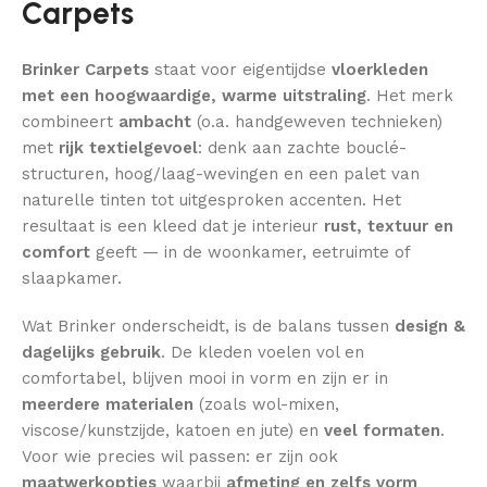
Carpets
Brinker Carpets
staat voor eigentijdse
vloerkleden
met een hoogwaardige, warme uitstraling
. Het merk
combineert
ambacht
(o.a. handgeweven technieken)
met
rijk textielgevoel
: denk aan zachte bouclé-
structuren, hoog/laag-wevingen en een palet van
naturelle tinten tot uitgesproken accenten. Het
resultaat is een kleed dat je interieur
rust, textuur en
comfort
geeft — in de woonkamer, eetruimte of
slaapkamer.
Wat Brinker onderscheidt, is de balans tussen
design &
dagelijks gebruik
. De kleden voelen vol en
comfortabel, blijven mooi in vorm en zijn er in
meerdere materialen
(zoals wol-mixen,
viscose/kunstzijde, katoen en jute) en
veel formaten
.
Voor wie precies wil passen: er zijn ook
maatwerkopties
waarbij
afmeting en zelfs vorm