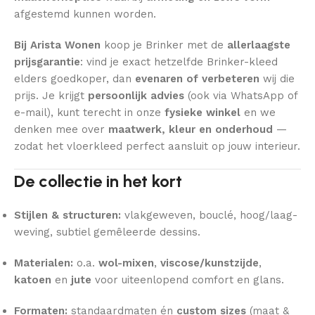
afgestemd kunnen worden.
Bij Arista Wonen
koop je Brinker met de
allerlaagste
prijsgarantie
: vind je exact hetzelfde Brinker-kleed
elders goedkoper, dan
evenaren of verbeteren
wij die
prijs. Je krijgt
persoonlijk advies
(ook via WhatsApp of
e-mail), kunt terecht in onze
fysieke winkel
en we
denken mee over
maatwerk, kleur en onderhoud
—
zodat het vloerkleed perfect aansluit op jouw interieur.
De collectie in het kort
Stijlen & structuren:
vlakgeweven, bouclé, hoog/laag-
weving, subtiel gemêleerde dessins.
Materialen:
o.a.
wol-mixen
,
viscose/kunstzijde
,
katoen
en
jute
voor uiteenlopend comfort en glans.
Formaten:
standaardmaten én
custom sizes
(maat &