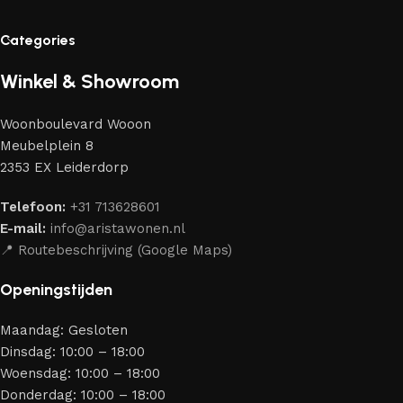
standaardproducten vind je ook echte meesterwerken van
vakmensen — meubels die gewaardeerd worden door
Categories
liefhebbers van kwaliteit en schoonheid. Wij hebben voor jou
de beste modellen geselecteerd van moderne
Winkel & Showroom
meubelmakers die elegantie, kwaliteit en functionaliteit
perfect weten te combineren.
Woonboulevard Wooon
Ons assortiment bestaat uit producten van betrouwbare
Meubelplein 8
merken die al jarenlang hun vakmanschap en eerlijkheid
2353 EX Leiderdorp
bewijzen. Al onze leveranciers garanderen meubels van
hoge kwaliteit, met een duurzaam karakter, een
Telefoon:
+31 713628601
aantrekkelijk design en optimale veiligheid — zodat je
E-mail:
info@aristawonen.nl
jarenlang kunt genieten van jouw interieur.
📍 Routebeschrijving (Google Maps)
Openingstijden
Maandag: Gesloten
Dinsdag: 10:00 – 18:00
Woensdag: 10:00 – 18:00
Donderdag: 10:00 – 18:00