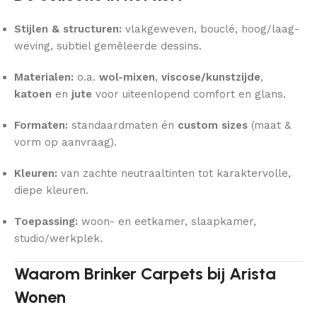
Stijlen & structuren:
vlakgeweven, bouclé, hoog/laag-
weving, subtiel gemêleerde dessins.
Materialen:
o.a.
wol-mixen
,
viscose/kunstzijde
,
katoen
en
jute
voor uiteenlopend comfort en glans.
Formaten:
standaardmaten én
custom sizes
(maat &
vorm op aanvraag).
Kleuren:
van zachte neutraaltinten tot karaktervolle,
diepe kleuren.
Toepassing:
woon- en eetkamer, slaapkamer,
studio/werkplek.
Waarom Brinker Carpets bij Arista
Wonen