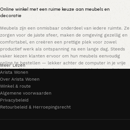
Online winkel met een ruime keuze aan meubels en
decoratie
Meubels zijn een onmisbaar onderdeel van iedere ruimte. Ze
zorgen voor de juiste sfeer, maken de omgeving gezellig en
comfortabel, en creëren een prettige plek voor zowel
productief werk als ontspanning na een lange dag. Steeds
vaker kiezen klanten ervoor om hun meubels eenvoudig
online te bestellen — lekker achter de computer in je vrije
Meer Lezen
tijd, terwijl je rustig door het assortiment bladert en het
Arista Wonen
meubelstuk kiest dat bij je past. Onze online winkel biedt
Over Arista Wonen
een uitgebreide catalogus met meubels voor zowel thuis als
Winkel & route
kantoor.
Algemene voorwaarden
Privacybeleid
Meubelproductie is een moderne vorm van kunst
Retourbeleid & Herroepingsrecht
Meubelfabrikanten en ontwerpers van woonartikelen
bieden een breed scala aan unieke creaties. Naast