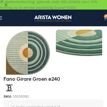
🎁 Welkomstkorting: gebruik code WELKOM15 voor 15%
korting op je eerste bestelling (vanaf €150)
0
Home
»
Winkel
»
Vloeren
»
Vloerkleden
»
Fano Girare Gro
Fano Girare Groen ø240
SKU:
10035092
✔ Gratis verzending vanaf €75