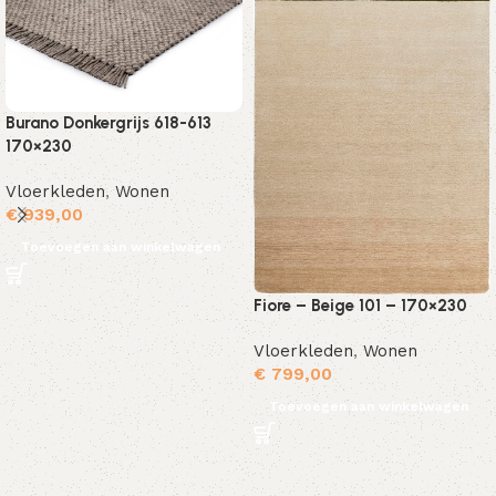
Burano Donkergrijs 618-613
170×230
Vloerkleden
,
Wonen
€
939,00
Toevoegen aan winkelwagen
Fiore – Beige 101 – 170×230
Vloerkleden
,
Wonen
€
799,00
Toevoegen aan winkelwagen