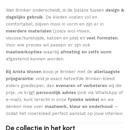
Wat Brinker onderscheidt, is de balans tussen
design &
dagelijks gebruik
. De kleden voelen vol en
comfortabel, blijven mooi in vorm en zijn er in
meerdere materialen
(zoals wol-mixen,
viscose/kunstzijde, katoen en jute) en
veel formaten
.
Voor wie precies wil passen: er zijn ook
maatwerkopties
waarbij
afmeting en zelfs vorm
afgestemd kunnen worden.
Bij Arista Wonen
koop je Brinker met de
allerlaagste
prijsgarantie
: vind je exact hetzelfde Brinker-kleed
elders goedkoper, dan
evenaren of verbeteren
wij die
prijs. Je krijgt
persoonlijk advies
(ook via WhatsApp of
e-mail), kunt terecht in onze
fysieke winkel
en we
denken mee over
maatwerk, kleur en onderhoud
—
zodat het vloerkleed perfect aansluit op jouw interieur.
De collectie in het kort