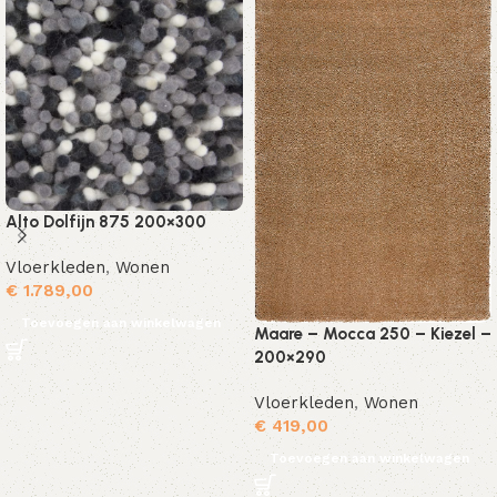
Alto Dolfijn 875 200×300
Vloerkleden
,
Wonen
€
1.789,00
Toevoegen aan winkelwagen
Maare – Mocca 250 – Kiezel –
200×290
Vloerkleden
,
Wonen
€
419,00
Toevoegen aan winkelwagen