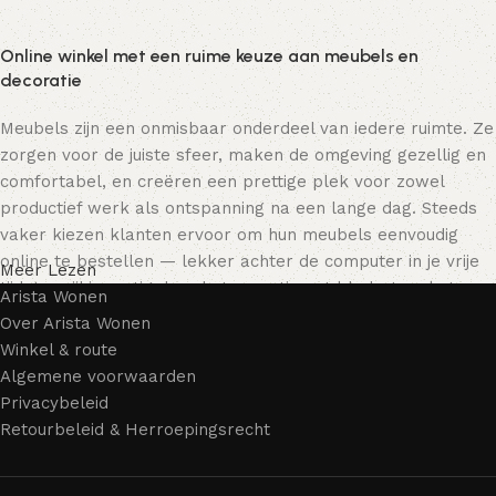
Online winkel met een ruime keuze aan meubels en
decoratie
Meubels zijn een onmisbaar onderdeel van iedere ruimte. Ze
zorgen voor de juiste sfeer, maken de omgeving gezellig en
comfortabel, en creëren een prettige plek voor zowel
productief werk als ontspanning na een lange dag. Steeds
vaker kiezen klanten ervoor om hun meubels eenvoudig
online te bestellen — lekker achter de computer in je vrije
Meer Lezen
tijd, terwijl je rustig door het assortiment bladert en het
Arista Wonen
meubelstuk kiest dat bij je past. Onze online winkel biedt
Over Arista Wonen
een uitgebreide catalogus met meubels voor zowel thuis als
Winkel & route
kantoor.
Algemene voorwaarden
Privacybeleid
Meubelproductie is een moderne vorm van kunst
Retourbeleid & Herroepingsrecht
Meubelfabrikanten en ontwerpers van woonartikelen
bieden een breed scala aan unieke creaties. Naast