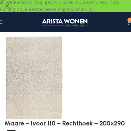
🎁 Welkomstkorting: gebruik code WELKOM15 voor 15%
korting op je eerste bestelling (vanaf €150)
0
Home
»
Winkel
»
Vloeren
»
Vloerkleden
»
Maare – Ivoor 1
Maare – Ivoor 110 – Rechthoek – 200×290