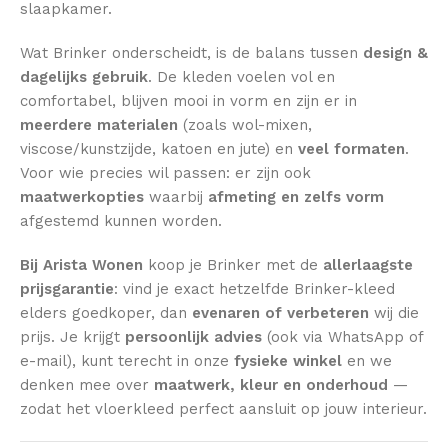
slaapkamer.
Wat Brinker onderscheidt, is de balans tussen
design &
dagelijks gebruik
. De kleden voelen vol en
comfortabel, blijven mooi in vorm en zijn er in
meerdere materialen
(zoals wol-mixen,
viscose/kunstzijde, katoen en jute) en
veel formaten
.
Voor wie precies wil passen: er zijn ook
maatwerkopties
waarbij
afmeting en zelfs vorm
afgestemd kunnen worden.
Bij Arista Wonen
koop je Brinker met de
allerlaagste
prijsgarantie
: vind je exact hetzelfde Brinker-kleed
elders goedkoper, dan
evenaren of verbeteren
wij die
prijs. Je krijgt
persoonlijk advies
(ook via WhatsApp of
e-mail), kunt terecht in onze
fysieke winkel
en we
denken mee over
maatwerk, kleur en onderhoud
—
zodat het vloerkleed perfect aansluit op jouw interieur.