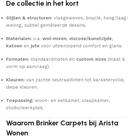
De collectie in het kort
Stijlen & structuren:
vlakgeweven, bouclé, hoog/laag-
weving, subtiel gemêleerde dessins.
Materialen:
o.a.
wol-mixen
,
viscose/kunstzijde
,
katoen
en
jute
voor uiteenlopend comfort en glans.
Formaten:
standaardmaten én
custom sizes
(maat &
vorm op aanvraag).
Kleuren:
van zachte neutraaltinten tot karaktervolle,
diepe kleuren.
Toepassing:
woon- en eetkamer, slaapkamer,
studio/werkplek.
Waarom Brinker Carpets bij Arista
Wonen