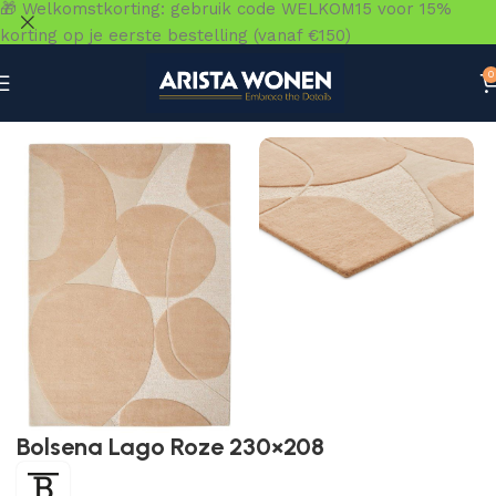
🎁 Welkomstkorting: gebruik code WELKOM15 voor 15%
korting op je eerste bestelling (vanaf €150)
0
Home
»
Winkel
»
Vloeren
»
Vloerkleden
»
Bolsena Lago Ro
Bolsena Lago Roze 230×208