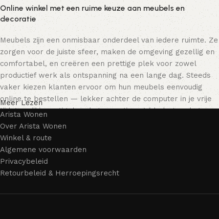
Online winkel met een ruime keuze aan meubels en
decoratie
Meubels zijn een onmisbaar onderdeel van iedere ruimte. Ze
zorgen voor de juiste sfeer, maken de omgeving gezellig en
comfortabel, en creëren een prettige plek voor zowel
productief werk als ontspanning na een lange dag. Steeds
vaker kiezen klanten ervoor om hun meubels eenvoudig
online te bestellen — lekker achter de computer in je vrije
Meer Lezen
tijd, terwijl je rustig door het assortiment bladert en het
Arista Wonen
meubelstuk kiest dat bij je past. Onze online winkel biedt
Over Arista Wonen
een uitgebreide catalogus met meubels voor zowel thuis als
Winkel & route
kantoor.
Algemene voorwaarden
Privacybeleid
Meubelproductie is een moderne vorm van kunst
Retourbeleid & Herroepingsrecht
Meubelfabrikanten en ontwerpers van woonartikelen
bieden een breed scala aan unieke creaties. Naast
standaardproducten vind je ook echte meesterwerken van