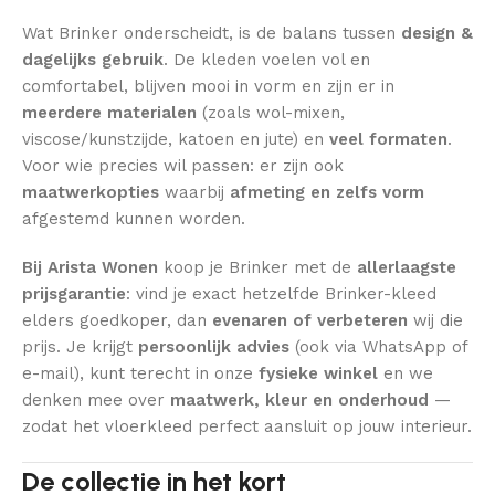
Wat Brinker onderscheidt, is de balans tussen
design &
dagelijks gebruik
. De kleden voelen vol en
comfortabel, blijven mooi in vorm en zijn er in
meerdere materialen
(zoals wol-mixen,
viscose/kunstzijde, katoen en jute) en
veel formaten
.
Voor wie precies wil passen: er zijn ook
maatwerkopties
waarbij
afmeting en zelfs vorm
afgestemd kunnen worden.
Bij Arista Wonen
koop je Brinker met de
allerlaagste
prijsgarantie
: vind je exact hetzelfde Brinker-kleed
elders goedkoper, dan
evenaren of verbeteren
wij die
prijs. Je krijgt
persoonlijk advies
(ook via WhatsApp of
e-mail), kunt terecht in onze
fysieke winkel
en we
denken mee over
maatwerk, kleur en onderhoud
—
zodat het vloerkleed perfect aansluit op jouw interieur.
De collectie in het kort