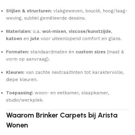
Stijlen & structuren:
vlakgeweven, bouclé, hoog/laag-
weving, subtiel gemêleerde dessins.
Materialen:
o.a.
wol-mixen
,
viscose/kunstzijde
,
katoen
en
jute
voor uiteenlopend comfort en glans.
Formaten:
standaardmaten én
custom sizes
(maat &
vorm op aanvraag).
Kleuren:
van zachte neutraaltinten tot karaktervolle,
diepe kleuren.
Toepassing:
woon- en eetkamer, slaapkamer,
studio/werkplek.
Waarom Brinker Carpets bij Arista
Wonen