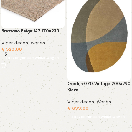
Bressano Beige 142 170×230
Vloerkleden
,
Wonen
€
529,00
Toevoegen aan winkelwagen
Gordijn 070 Vintage 200×290
Kiezel
Vloerkleden
,
Wonen
€
699,00
Toevoegen aan winkelwagen