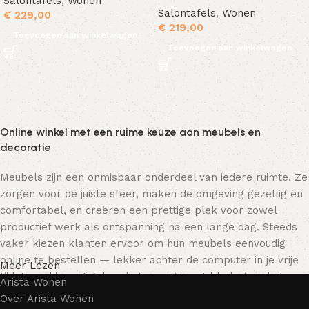
Salontafels
,
Wonen
Salontafels
,
Wonen
€
229,00
€
219,00
Toevoegen aan winkelwagen
Toevoegen aan winkelwagen
Online winkel met een ruime keuze aan meubels en
decoratie
Meubels zijn een onmisbaar onderdeel van iedere ruimte. Ze
zorgen voor de juiste sfeer, maken de omgeving gezellig en
comfortabel, en creëren een prettige plek voor zowel
productief werk als ontspanning na een lange dag. Steeds
vaker kiezen klanten ervoor om hun meubels eenvoudig
online te bestellen — lekker achter de computer in je vrije
Meer Lezen
tijd, terwijl je rustig door het assortiment bladert en het
Arista Wonen
meubelstuk kiest dat bij je past. Onze online winkel biedt
Over Arista Wonen