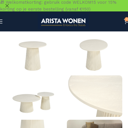
🎁 Welkomstkorting: gebruik code WELKOM15 voor 15%
korting op je eerste bestelling (vanaf €150)
0
Home
»
Winkel
»
Tafels
»
Salontafels
»
Patrice 50 cm