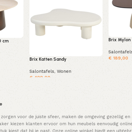
Brix Mylon
0 cm
Salontafel
€
189,00
Brix Katten Sandy
Toevoegen aan winkelwagen
Salontafels
,
Wonen
€
499,00
Toevoegen aan winkelwagen
ie
 zorgen voor de juiste sfeer, maken de omgeving gezellig en
ker kiezen klanten ervoor om hun meubels eenvoudig online t
tuk kiest dat bij je past. Onze online winkel biedt een uitge