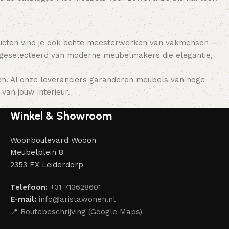
ducten vind je ook echte meesterwerken van vakmensen —
 geselecteerd van moderne meubelmakers die elegantie,
en. Al onze leveranciers garanderen meubels van hoge
van jouw interieur.
Winkel & Showroom
Woonboulevard Wooon
Meubelplein 8
2353 EX Leiderdorp
Telefoon:
+31 713628601
E-mail:
info@aristawonen.nl
📍 Routebeschrijving (Google Maps)