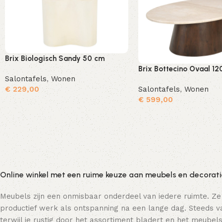
Brix Biologisch Sandy 50 cm
Brix Bottecino Ovaal 12
Salontafels
,
Wonen
Salontafels
,
Wonen
€
229,00
€
599,00
Toevoegen aan winkelwagen
Online winkel met een ruime keuze aan meubels en decorat
Meubels zijn een onmisbaar onderdeel van iedere ruimte. Ze
productief werk als ontspanning na een lange dag. Steeds va
terwijl je rustig door het assortiment bladert en het meubels