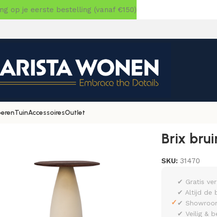
 op je eerste bestelling (vanaf €150)
oeren
Tuin
Accessoires
Outlet
Brix bru
SKU:
31470
✔ Gratis ve
✔ Altijd de 
✓
✔ Showroom 
✔ Veilig & b