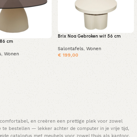
Brix Noa Gebroken wit 56 cm
 86 cm
Salontafels
,
Wonen
s
,
Wonen
€
199,00
Toevoegen aan winkelwagen
Toevoegen aan winkelwagen
 comfortabel, en creëren een prettige plek voor zowel
e bestellen — lekker achter de computer in je vrije tijd,
breide catalogus met meubels voor zowel thuis als kantoor.