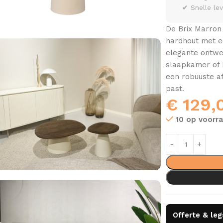
✔ Snelle le
De Brix Marron
hardhout met ee
elegante ontwe
slaapkamer of k
een robuuste af
past.
€
129,
10 op voorr
Offerte & le