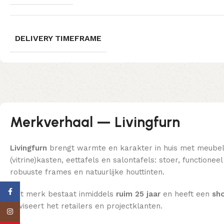
DELIVERY TIMEFRAME
Merkverhaal — Livingfurn
Livingfurn
brengt warmte en karakter in huis met meube
(vitrine)kasten, eettafels en salontafels: stoer, function
robuuste frames en natuurlijke houttinten.
Facebook
Het merk bestaat inmiddels
ruim 25 jaar
en heeft een
sho
adviseert het retailers en projectklanten.
Instagram