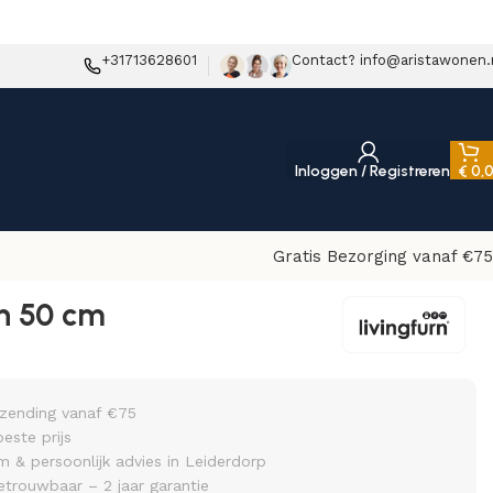
+31713628601
Contact? info@aristawonen.
Inloggen / Registreren
€
0,
Gratis Bezorging vanaf €75
in 50 cm
rzending vanaf €75
beste prijs
& persoonlijk advies in Leiderdorp
etrouwbaar – 2 jaar garantie