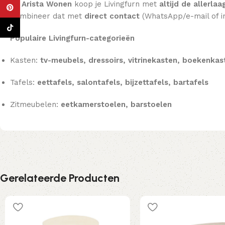
Bij Arista Wonen
koop je Livingfurn met
altijd de allerlaa
Pinterest
Combineer dat met
direct contact
(WhatsApp/e-mail of i
TikTok
Populaire Livingfurn-categorieën
Kasten:
tv-meubels, dressoirs, vitrinekasten, boekenkas
Tafels:
eettafels, salontafels, bijzettafels, bartafels
Zitmeubelen:
eetkamerstoelen, barstoelen
Gerelateerde Producten