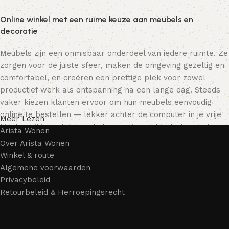
Online winkel met een ruime keuze aan meubels en
decoratie
Meubels zijn een onmisbaar onderdeel van iedere ruimte. Ze
zorgen voor de juiste sfeer, maken de omgeving gezellig en
comfortabel, en creëren een prettige plek voor zowel
productief werk als ontspanning na een lange dag. Steeds
vaker kiezen klanten ervoor om hun meubels eenvoudig
online te bestellen — lekker achter de computer in je vrije
Meer Lezen
tijd, terwijl je rustig door het assortiment bladert en het
Arista Wonen
meubelstuk kiest dat bij je past. Onze online winkel biedt
Over Arista Wonen
een uitgebreide catalogus met meubels voor zowel thuis als
Winkel & route
kantoor.
Algemene voorwaarden
Privacybeleid
Meubelproductie is een moderne vorm van kunst
Retourbeleid & Herroepingsrecht
Meubelfabrikanten en ontwerpers van woonartikelen
bieden een breed scala aan unieke creaties. Naast