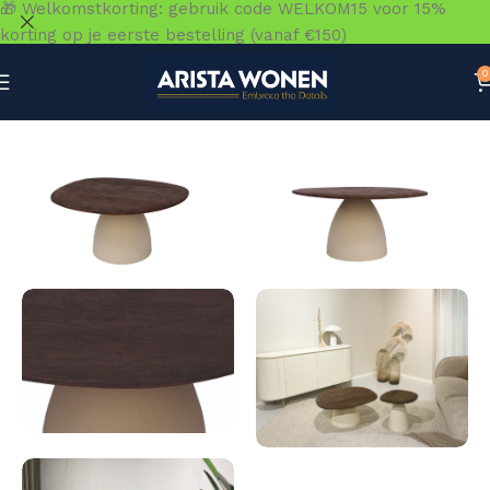
🎁 Welkomstkorting: gebruik code WELKOM15 voor 15%
korting op je eerste bestelling (vanaf €150)
0
Home
»
Winkel
»
Tafels
»
Salontafels
»
Brix bruin 86 cm