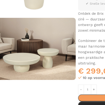
✔ Snelle le
Ontdek de Brix 
ciré — duurzaam
ontwerp geeft 
zowel minimalis
Combineer de t
maar harmonieus
hoogwaardige a
een praktische 
uitstraling.
€
299,
10 op voorr