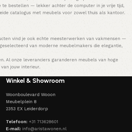
e bestellen — lekker achter de computer in je vrije tijd,
breide catalogus met meubels voor zowel thuis als kantoor.
ducten vind je ook echte meesterwerken van vakmensen —
 geselecteerd van moderne meubelmakers die elegantie,
en. Al onze leveranciers garanderen meubels van hoge
van jouw interieur.
Winkel & Showroom
Woonboulevard Wooon
Meubelplein 8
2353 EX Leiderdorp
Telefoon:
+31 713628601
E-mail:
info@aristawonen.nl