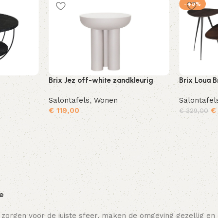
-40%
Brix Jez off-white zandkleurig
Brix Loua B
Salontafels
,
Wonen
Salontafel
€
119,00
€
€
329,00
Toevoegen aan winkelwagen
Toevoegen aan winkelwagen
ie
 zorgen voor de juiste sfeer, maken de omgeving gezellig en