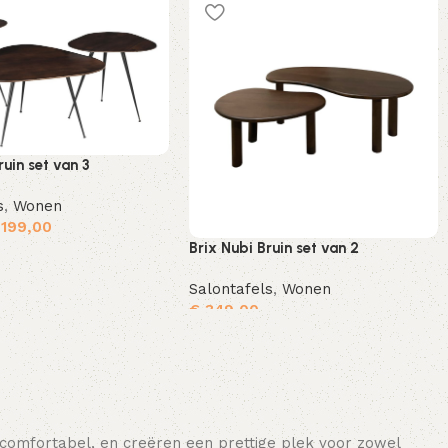
ruin set van 3
s
,
Wonen
199,00
Brix Nubi Bruin set van 2
Toevoegen aan winkelwagen
Salontafels
,
Wonen
€
349,00
Toevoegen aan winkelwagen
 comfortabel, en creëren een prettige plek voor zowel