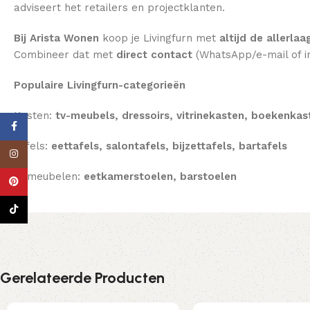
adviseert het retailers en projectklanten.
Bij Arista Wonen
koop je Livingfurn met
altijd de allerlaa
Combineer dat met
direct contact
(WhatsApp/e-mail of i
Populaire Livingfurn-categorieën
Kasten:
tv-meubels, dressoirs, vitrinekasten, boekenkas
Facebook
Tafels:
eettafels, salontafels, bijzettafels, bartafels
Instagram
Zitmeubelen:
eetkamerstoelen, barstoelen
Pinterest
TikTok
Gerelateerde Producten