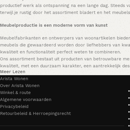
productief werk als ontspanning na een lange dag. Steeds va
terwijl je rustig door het assortiment bladert en het meubels
Meubelproductie is een moderne vorm van kunst
Meubelfabrikanten en ontwerpers van woonartikelen bieden
meubels die gewaardeerd worden door liefhebbers van kwali
kwaliteit en functionaliteit perfect weten te combineren.
Ons assortiment bestaat uit producten van betrouwbare mer
kwaliteit, met een duurzaam karakter, een aantrekkelijk desi
Meer Lezen
Arista Wonen
Over Arista Wonen
Winkel & route
Algemene voorwaarden
Privacybeleid
Retourbeleid & Herroepingsrecht