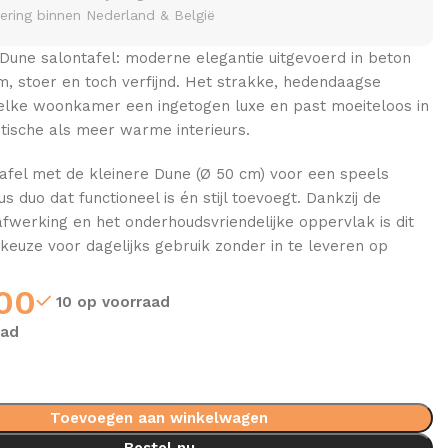
vering binnen Nederland & België
Dune salontafel: moderne elegantie uitgevoerd in beton
, stoer en toch verfijnd. Het strakke, hedendaagse
elke woonkamer een ingetogen luxe en past moeiteloos in
tische als meer warme interieurs.
afel met de kleinere Dune (Ø 50 cm) voor een speels
 duo dat functioneel is én stijl toevoegt. Dankzij de
fwerking en het onderhoudsvriendelijke oppervlak is dit
keuze voor dagelijks gebruik zonder in te leveren op
00
10 op voorraad
aad
Toevoegen aan winkelwagen
Bestel nu