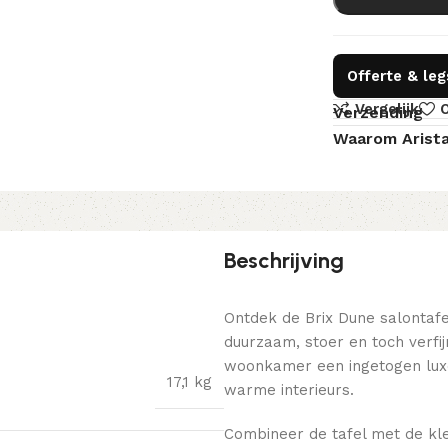
Offerte & le
Vergelijk
O
Verzending
Waarom Arist
Beschrijving
Ontdek de Brix Dune salontafe
duurzaam, stoer en toch verfi
woonkamer een ingetogen luxe
17,1 kg
warme interieurs.
Combineer de tafel met de kl