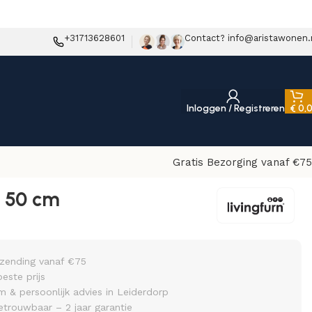
+31713628601
Contact? info@aristawonen.
Inloggen / Registreren
€
0,
Gratis Bezorging vanaf €75
n 50 cm
rzending vanaf €75
beste prijs
& persoonlijk advies in Leiderdorp
etrouwbaar – 2 jaar garantie