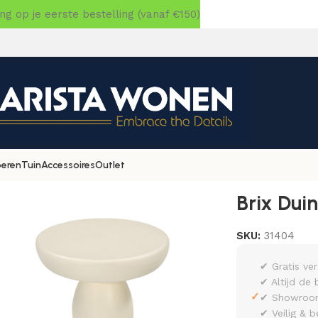
 op je eerste bestelling (vanaf €150)
oeren
Tuin
Accessoires
Outlet
Brix Dui
SKU:
31404
✔ Gratis ve
✔ Altijd de 
✓
✔ Showroom 
✔ Veilig & b