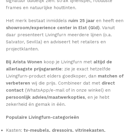
signatuur duidelijk zien: strak lijnenspel, robuuste
frames en natuurlijke houttinten.
Het merk bestaat inmiddels
ruim 25 jaar
en heeft een
showroom/experience center in Elst (Gld)
. Vanuit
daar presenteert Livingfurn meerdere lijnen (o.a.
Salvator, Sevilla) en adviseert het retailers en
projectklanten.
Bij Arista Wonen
koop je Livingfurn met
altijd de
allerlaagste prijsgarantie
: zie je exact hetzelfde
Livingfurn-product elders goedkoper, dan
matchen of
verbeteren
wij die prijs. Combineer dat met
direct
contact
(WhatsApp/e-mail of in onze winkel) en
persoonlijk advies/maatwerkopties
, en je hebt
zekerheid én gemak in één.
Populaire Livingfurn-categorieën
Kasten:
tv-meubels, dressoirs, vitrinekasten,