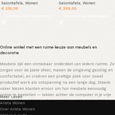
Salontafels
,
Wonen
Salontafels
,
Wonen
€
219,00
€
399,00
Toevoegen aan winkelwagen
Toevoegen aan winkelwagen
Online winkel met een ruime keuze aan meubels en
decoratie
Meubels zijn een onmisbaar onderdeel van iedere ruimte. Ze
zorgen voor de juiste sfeer, maken de omgeving gezellig en
comfortabel, en creëren een prettige plek voor zowel
productief werk als ontspanning na een lange dag. Steeds
vaker kiezen klanten ervoor om hun meubels eenvoudig
online te bestellen — lekker achter de computer in je vrije
Meer Lezen
tijd, terwijl je rustig door het assortiment bladert en het
Arista Wonen
meubelstuk kiest dat bij je past. Onze online winkel biedt
Over Arista Wonen
een uitgebreide catalogus met meubels voor zowel thuis als