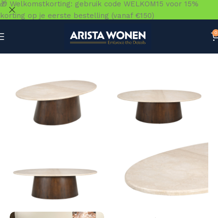
🎁 Welkomstkorting: gebruik code WELKOM15 voor 15%
korting op je eerste bestelling (vanaf €150)
0
Home
»
Winkel
»
Tafels
»
Salontafels
»
Brix Bottecino Ovaa