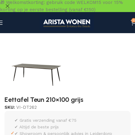
🎁 Welkomstkorting: gebruik code WELKOM15 voor 15%
korting op je eerste bestelling (vanaf €150)
0
Home
»
Winkel
»
Tafels
»
Eettafels
»
Eettafel Teun 210×100 
Eettafel Teun 210×100 grijs
SKU:
VI-DT262
✔ Gratis verzending vanaf €75
✔ Altijd de beste prijs
✓
✔ Showroom & persoonlijk advies in Leiderdorp