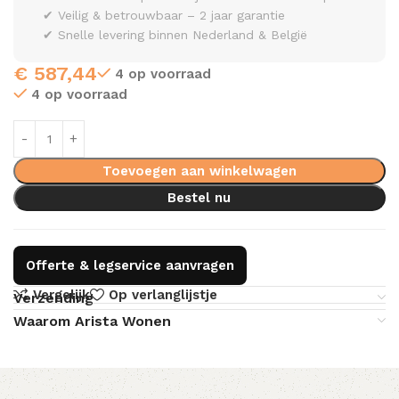
✔ Veilig & betrouwbaar – 2 jaar garantie
✔ Snelle levering binnen Nederland & België
€
587,44
4 op voorraad
4 op voorraad
Toevoegen aan winkelwagen
Bestel nu
Offerte & legservice aanvragen
Vergelijk
Op verlanglijstje
Verzending
Waarom Arista Wonen