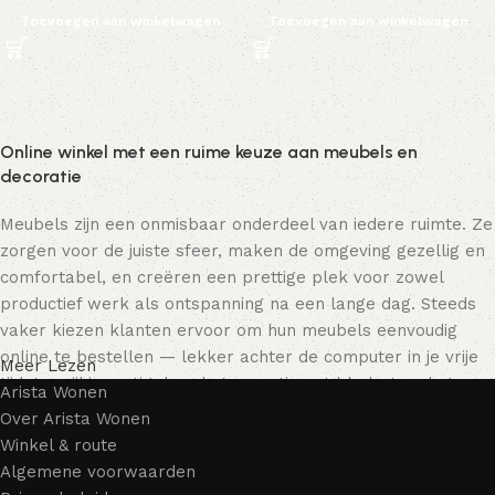
Toevoegen aan winkelwagen
Toevoegen aan winkelwagen
Online winkel met een ruime keuze aan meubels en
decoratie
Meubels zijn een onmisbaar onderdeel van iedere ruimte. Ze
zorgen voor de juiste sfeer, maken de omgeving gezellig en
comfortabel, en creëren een prettige plek voor zowel
productief werk als ontspanning na een lange dag. Steeds
vaker kiezen klanten ervoor om hun meubels eenvoudig
online te bestellen — lekker achter de computer in je vrije
Meer Lezen
tijd, terwijl je rustig door het assortiment bladert en het
Arista Wonen
meubelstuk kiest dat bij je past. Onze online winkel biedt
Over Arista Wonen
een uitgebreide catalogus met meubels voor zowel thuis als
Winkel & route
kantoor.
Algemene voorwaarden