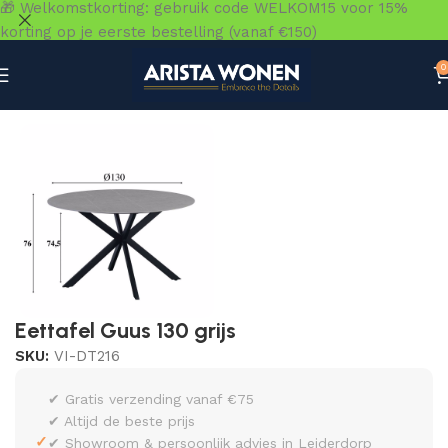
🎁 Welkomstkorting: gebruik code WELKOM15 voor 15%
korting op je eerste bestelling (vanaf €150)
0
Home
»
Winkel
»
Tafels
»
Eettafels
»
Eettafel Guus 130 grijs
Eettafel Guus 130 grijs
SKU:
VI-DT216
✔ Gratis verzending vanaf €75
✔ Altijd de beste prijs
✓
✔ Showroom & persoonlijk advies in Leiderdorp