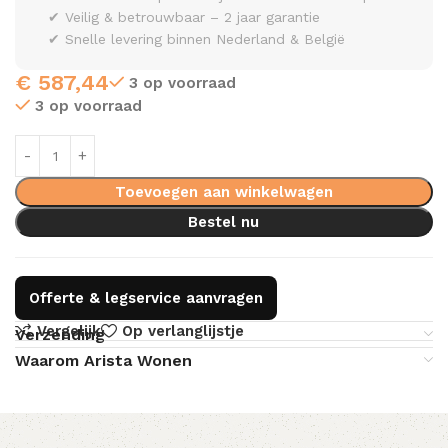
✔ Veilig & betrouwbaar – 2 jaar garantie
✔ Snelle levering binnen Nederland & België
€
587,44
3 op voorraad
3 op voorraad
Toevoegen aan winkelwagen
Bestel nu
Offerte & legservice aanvragen
Vergelijk
Op verlanglijstje
Verzending
Waarom Arista Wonen