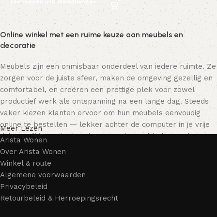
Toevoegen aan winkelwagen
Online winkel met een ruime keuze aan meubels en
decoratie
Meubels zijn een onmisbaar onderdeel van iedere ruimte. Ze
zorgen voor de juiste sfeer, maken de omgeving gezellig en
comfortabel, en creëren een prettige plek voor zowel
productief werk als ontspanning na een lange dag. Steeds
vaker kiezen klanten ervoor om hun meubels eenvoudig
online te bestellen — lekker achter de computer in je vrije
Meer Lezen
tijd, terwijl je rustig door het assortiment bladert en het
Arista Wonen
meubelstuk kiest dat bij je past. Onze online winkel biedt
Over Arista Wonen
een uitgebreide catalogus met meubels voor zowel thuis als
Winkel & route
kantoor.
Algemene voorwaarden
Privacybeleid
Meubelproductie is een moderne vorm van kunst
Retourbeleid & Herroepingsrecht
Meubelfabrikanten en ontwerpers van woonartikelen