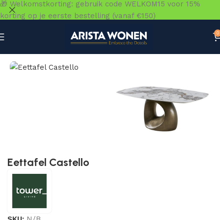
🎁 Welkomstkorting: gebruik code WELKOM15 voor 15%
korting op je eerste bestelling (vanaf €150)
0
Home
»
Winkel
»
Tafels
»
Eettafel Castello
Eettafel Castello
SKU:
N/B