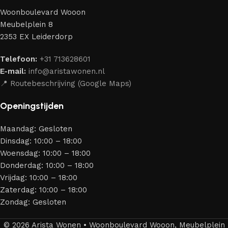
perfect weten te combineren.
Woonboulevard Wooon
Ons assortiment bestaat uit producten van betrouwbare
Meubelplein 8
merken die al jarenlang hun vakmanschap en eerlijkheid
2353 EX Leiderdorp
bewijzen. Al onze leveranciers garanderen meubels van
hoge kwaliteit, met een duurzaam karakter, een
Telefoon:
+31 713628601
aantrekkelijk design en optimale veiligheid — zodat je
E-mail:
info@aristawonen.nl
jarenlang kunt genieten van jouw interieur.
📍 Routebeschrijving (Google Maps)
Openingstijden
Maandag: Gesloten
Dinsdag: 10:00 – 18:00
Woensdag: 10:00 – 18:00
Donderdag: 10:00 – 18:00
Vrijdag: 10:00 – 18:00
Zaterdag: 10:00 – 18:00
Zondag: Gesloten
© 2026 Arista Wonen • Woonboulevard Wooon, Meubelplein