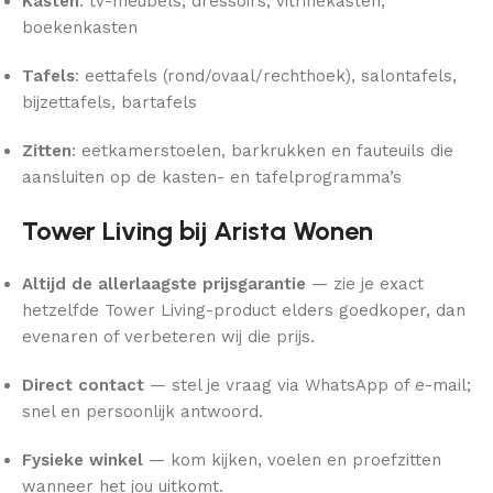
Kasten
: tv-meubels, dressoirs, vitrinekasten,
boekenkasten
Tafels
: eettafels (rond/ovaal/rechthoek), salontafels,
bijzettafels, bartafels
Zitten
: eetkamerstoelen, barkrukken en fauteuils die
aansluiten op de kasten- en tafelprogramma’s
Tower Living bij Arista Wonen
Altijd de allerlaagste prijsgarantie
— zie je exact
hetzelfde Tower Living-product elders goedkoper, dan
evenaren of verbeteren wij die prijs.
Direct contact
— stel je vraag via WhatsApp of e-mail;
snel en persoonlijk antwoord.
Fysieke winkel
— kom kijken, voelen en proefzitten
wanneer het jou uitkomt.