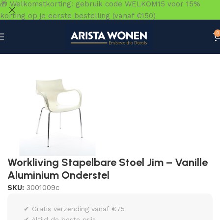
🎁 Welkomstkorting: gebruik code WELKOM15 voor 15%
korting op je eerste bestelling (vanaf €150)
0
Home
»
Winkel
»
Zitmeubelen
»
Eetkamerstoelen
»
Workliv
Workliving Stapelbare Stoel Jim – Vanille
Aluminium Onderstel
SKU:
3001009c
✔ Gratis verzending vanaf €75
✔ Altijd de beste prijs