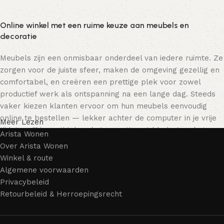
Online winkel met een ruime keuze aan meubels en
decoratie
Meubels zijn een onmisbaar onderdeel van iedere ruimte. Ze
zorgen voor de juiste sfeer, maken de omgeving gezellig en
comfortabel, en creëren een prettige plek voor zowel
productief werk als ontspanning na een lange dag. Steeds
vaker kiezen klanten ervoor om hun meubels eenvoudig
online te bestellen — lekker achter de computer in je vrije
Meer Lezen
tijd, terwijl je rustig door het assortiment bladert en het
Arista Wonen
meubelstuk kiest dat bij je past. Onze online winkel biedt
Over Arista Wonen
een uitgebreide catalogus met meubels voor zowel thuis als
Winkel & route
kantoor.
Algemene voorwaarden
Privacybeleid
Meubelproductie is een moderne vorm van kunst
Retourbeleid & Herroepingsrecht
Meubelfabrikanten en ontwerpers van woonartikelen
bieden een breed scala aan unieke creaties. Naast