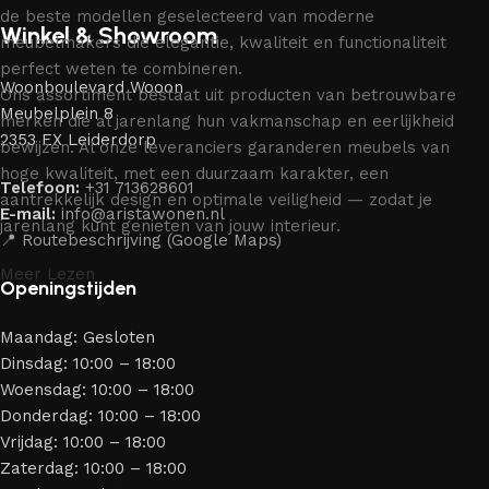
de beste modellen geselecteerd van moderne
Winkel & Showroom
meubelmakers die elegantie, kwaliteit en functionaliteit
perfect weten te combineren.
Woonboulevard Wooon
Ons assortiment bestaat uit producten van betrouwbare
Meubelplein 8
merken die al jarenlang hun vakmanschap en eerlijkheid
2353 EX Leiderdorp
bewijzen. Al onze leveranciers garanderen meubels van
hoge kwaliteit, met een duurzaam karakter, een
Telefoon:
+31 713628601
aantrekkelijk design en optimale veiligheid — zodat je
E-mail:
info@aristawonen.nl
jarenlang kunt genieten van jouw interieur.
📍 Routebeschrijving (Google Maps)
Meer Lezen
Openingstijden
Maandag: Gesloten
Dinsdag: 10:00 – 18:00
Woensdag: 10:00 – 18:00
Donderdag: 10:00 – 18:00
Vrijdag: 10:00 – 18:00
Zaterdag: 10:00 – 18:00