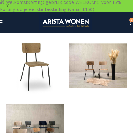
🎁 Welkomstkorting: gebruik code WELKOM15 voor 15%
korting op je eerste bestelling (vanaf €150)
0
Home
»
Winkel
»
Zitmeubelen
»
Eetkamerstoelen
»
Workli