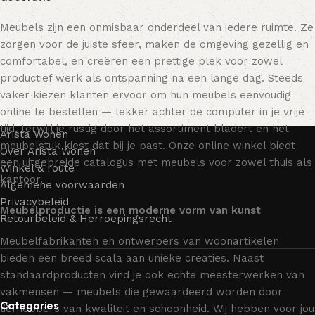
Meubels zijn een onmisbaar onderdeel van iedere ruimte. Ze
zorgen voor de juiste sfeer, maken de omgeving gezellig en
comfortabel, en creëren een prettige plek voor zowel
productief werk als ontspanning na een lange dag. Steeds
vaker kiezen klanten ervoor om hun meubels eenvoudig
online te bestellen — lekker achter de computer in je vrije
tijd, terwijl je rustig door het assortiment bladert en het
Arista Wonen
meubelstuk kiest dat bij je past. Onze online winkel biedt
Over Arista Wonen
een uitgebreide catalogus met meubels voor zowel thuis als
Winkel & route
kantoor.
Algemene voorwaarden
Privacybeleid
Meubelproductie is een moderne vorm van kunst
Retourbeleid & Herroepingsrecht
Meubelfabrikanten en ontwerpers van woonartikelen
bieden een breed scala aan unieke creaties. Naast
standaardproducten vind je ook echte meesterwerken van
vakmensen — meubels die gewaardeerd worden door
Categories
liefhebbers van kwaliteit en schoonheid. Wij hebben voor jou