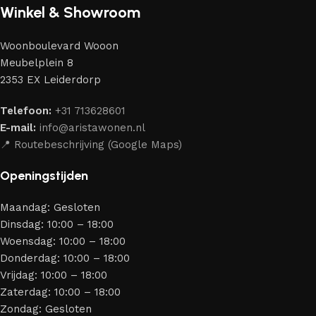
de beste modellen geselecteerd van moderne
Winkel & Showroom
meubelmakers die elegantie, kwaliteit en functionaliteit
perfect weten te combineren.
Woonboulevard Wooon
Ons assortiment bestaat uit producten van betrouwbare
Meubelplein 8
merken die al jarenlang hun vakmanschap en eerlijkheid
2353 EX Leiderdorp
bewijzen. Al onze leveranciers garanderen meubels van
hoge kwaliteit, met een duurzaam karakter, een
Telefoon:
+31 713628601
aantrekkelijk design en optimale veiligheid — zodat je
E-mail:
info@aristawonen.nl
jarenlang kunt genieten van jouw interieur.
📍 Routebeschrijving (Google Maps)
Openingstijden
Maandag: Gesloten
Dinsdag: 10:00 – 18:00
Woensdag: 10:00 – 18:00
Donderdag: 10:00 – 18:00
Vrijdag: 10:00 – 18:00
Zaterdag: 10:00 – 18:00
Zondag: Gesloten