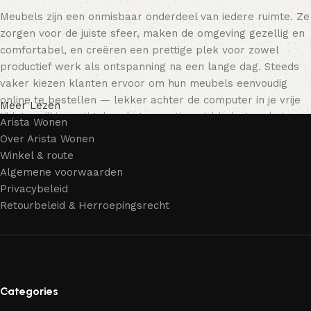
Meubels zijn een onmisbaar onderdeel van iedere ruimte. Ze
zorgen voor de juiste sfeer, maken de omgeving gezellig en
comfortabel, en creëren een prettige plek voor zowel
productief werk als ontspanning na een lange dag. Steeds
vaker kiezen klanten ervoor om hun meubels eenvoudig
online te bestellen — lekker achter de computer in je vrije
Meer Lezen
tijd, terwijl je rustig door het assortiment bladert en het
Arista Wonen
meubelstuk kiest dat bij je past. Onze online winkel biedt
Over Arista Wonen
een uitgebreide catalogus met meubels voor zowel thuis als
Winkel & route
kantoor.
Algemene voorwaarden
Privacybeleid
Meubelproductie is een moderne vorm van kunst
Retourbeleid & Herroepingsrecht
Meubelfabrikanten en ontwerpers van woonartikelen
bieden een breed scala aan unieke creaties. Naast
standaardproducten vind je ook echte meesterwerken van
vakmensen — meubels die gewaardeerd worden door
Categories
liefhebbers van kwaliteit en schoonheid. Wij hebben voor jou