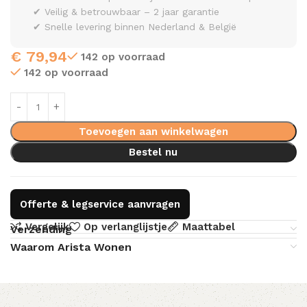
✔ Veilig & betrouwbaar – 2 jaar garantie
✔ Snelle levering binnen Nederland & België
€
79,94
142 op voorraad
142 op voorraad
Toevoegen aan winkelwagen
Bestel nu
Offerte & legservice aanvragen
Vergelijk
Op verlanglijstje
Maattabel
Verzending
Waarom Arista Wonen