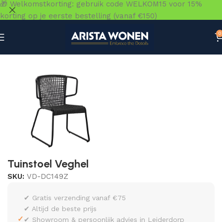
🎁 Welkomstkorting: gebruik code WELKOM15 voor 15%
korting op je eerste bestelling (vanaf €150)
0
Home
»
Winkel
»
Zitmeubelen
»
Eetkamerstoelen
»
Tuinsto
Tuinstoel Veghel
SKU:
VD-DC149Z
✔ Gratis verzending vanaf €75
✔ Altijd de beste prijs
✓
✔ Showroom & persoonlijk advies in Leiderdorp