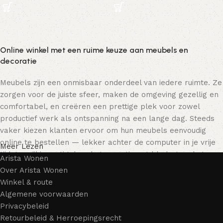
Online winkel met een ruime keuze aan meubels en
decoratie
Meubels zijn een onmisbaar onderdeel van iedere ruimte. Ze
zorgen voor de juiste sfeer, maken de omgeving gezellig en
comfortabel, en creëren een prettige plek voor zowel
productief werk als ontspanning na een lange dag. Steeds
vaker kiezen klanten ervoor om hun meubels eenvoudig
online te bestellen — lekker achter de computer in je vrije
Meer Lezen
tijd, terwijl je rustig door het assortiment bladert en het
Arista Wonen
meubelstuk kiest dat bij je past. Onze online winkel biedt
Over Arista Wonen
een uitgebreide catalogus met meubels voor zowel thuis als
Winkel & route
kantoor.
Algemene voorwaarden
Privacybeleid
Meubelproductie is een moderne vorm van kunst
Retourbeleid & Herroepingsrecht