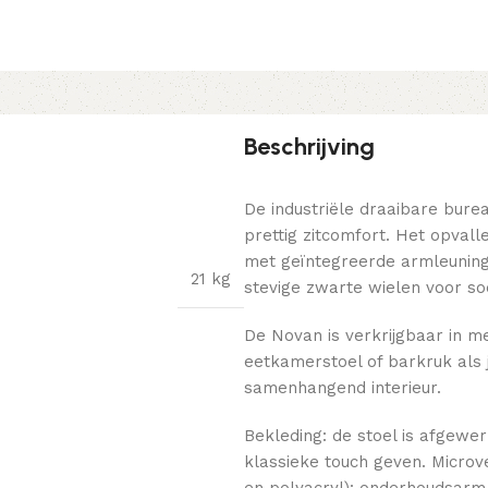
Beschrijving
De industriële draaibare bure
prettig zitcomfort. Het opval
met geïntegreerde armleuningen
21 kg
stevige zwarte wielen voor soe
De Novan is verkrijgbaar in m
eetkamerstoel of barkruk als 
samenhangend interieur.
Bekleding: de stoel is afgewe
klassieke touch geven. Microv
en polyacryl): onderhoudsarm, s