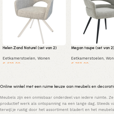
Helen Zand Naturel (set van 2)
Megan taupe (set van 2
Eetkamerstoelen
,
Wonen
Eetkamerstoelen
,
Won
€
438,00
€
358,00
Toevoegen aan winkelwagen
Online winkel met een ruime keuze aan meubels en decorat
Meubels zijn een onmisbaar onderdeel van iedere ruimte. Ze
productief werk als ontspanning na een lange dag. Steeds va
terwijl je rustig door het assortiment bladert en het meubels