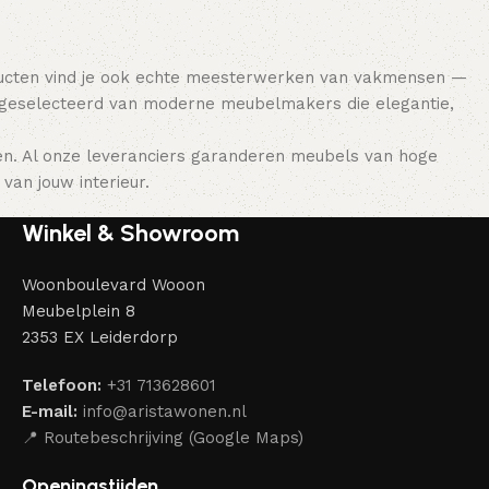
ducten vind je ook echte meesterwerken van vakmensen —
 geselecteerd van moderne meubelmakers die elegantie,
en. Al onze leveranciers garanderen meubels van hoge
van jouw interieur.
Winkel & Showroom
Woonboulevard Wooon
Meubelplein 8
2353 EX Leiderdorp
Telefoon:
+31 713628601
E-mail:
info@aristawonen.nl
📍 Routebeschrijving (Google Maps)
Openingstijden