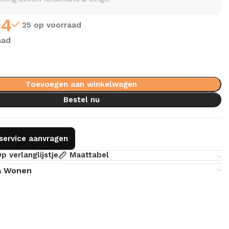
44
25 op voorraad
aad
Toevoegen aan winkelwagen
Bestel nu
gservice aanvragen
p verlanglijstje
Maattabel
a Wonen