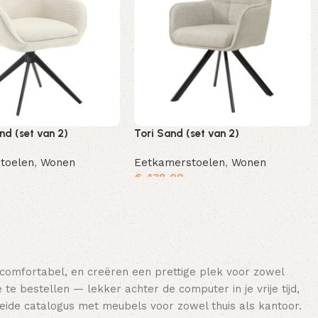
d (set van 2)
Tori Sand (set van 2)
toelen
,
Wonen
Eetkamerstoelen
,
Wonen
€
438,00
Toevoegen aan winkelwagen
Toevoegen aan winkelwagen
 comfortabel, en creëren een prettige plek voor zowel
e bestellen — lekker achter de computer in je vrije tijd,
breide catalogus met meubels voor zowel thuis als kantoor.