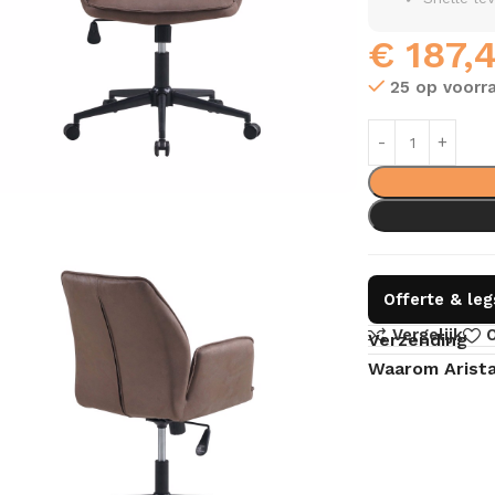
€
187,
25 op voorr
Offerte & le
Vergelijk
O
Verzending
Waarom Arist