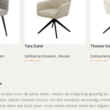
)
Tara Zand
Thomas San
en
Eetkamerstoelen
,
Wonen
Eetkamers
€
219,00
€
398,00
Toevoegen aan winkelwagen
Toevoegen aan winkelwagen
ie
 zorgen voor de juiste sfeer, maken de omgeving gezellig en
ker kiezen klanten ervoor om hun meubels eenvoudig online t
tuk kiest dat bij je past. Onze online winkel biedt een uitge