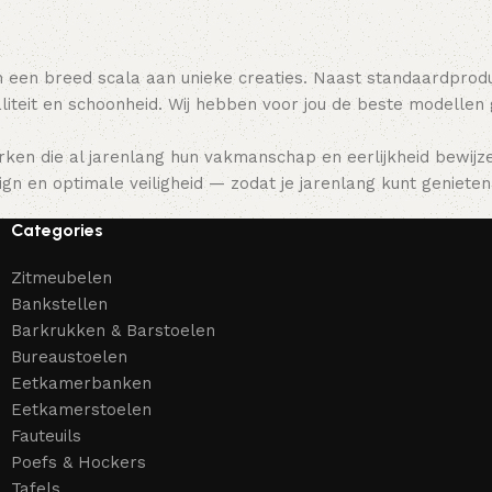
 een breed scala aan unieke creaties. Naast standaardpro
teit en schoonheid. Wij hebben voor jou de beste modellen
ken die al jarenlang hun vakmanschap en eerlijkheid bewijz
gn en optimale veiligheid — zodat je jarenlang kunt genieten 
Categories
Zitmeubelen
Bankstellen
Barkrukken & Barstoelen
Bureaustoelen
Eetkamerbanken
Eetkamerstoelen
Fauteuils
Poefs & Hockers
Tafels