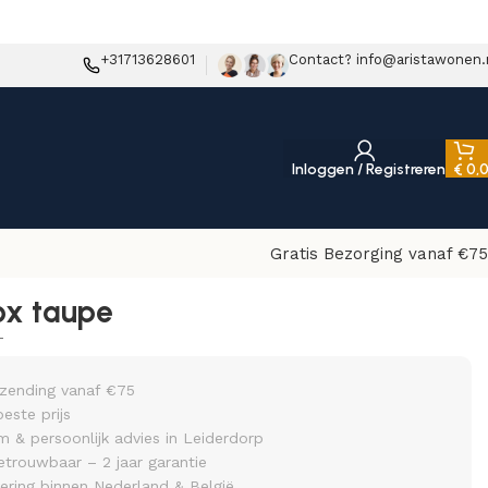
+31713628601
Contact? info@aristawonen.
Inloggen / Registreren
€
0,
Gratis Bezorging vanaf €75
ox taupe
T
rzending vanaf €75
beste prijs
& persoonlijk advies in Leiderdorp
etrouwbaar – 2 jaar garantie
vering binnen Nederland & België