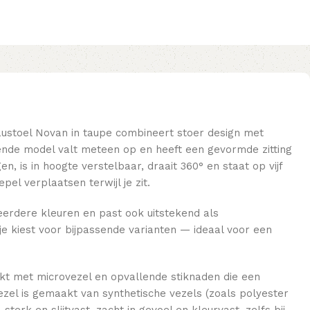
austoel Novan in taupe combineert stoer design met
lende model valt meteen op en heeft een gevormde zitting
, is in hoogte verstelbaar, draait 360° en staat op vijf
pel verplaatsen terwijl je zit.
eerdere kleuren en past ook uitstekend als
je kiest voor bijpassende varianten — ideaal voor een
rkt met microvezel en opvallende stiknaden die een
ezel is gemaakt van synthetische vezels (zoals polyester
terk en slijtvast, zacht in gevoel en kleurvast, zelfs bij