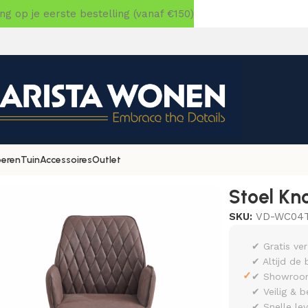
 op je eerste bestelling (vanaf €150)
oeren
Tuin
Accessoires
Outlet
Knox taupe
Stoel Kn
SKU:
VD-WC04
✔ Gratis ve
✔ Altijd de 
✓
✔ Showroom 
✔ Veilig & b
✔ Snelle le