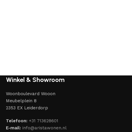
Winkel & Showroom
Woonboulevard Wooon
Meubelplein 8
2353 EX Leiderdorp
Telefoon:
+31 713628601
E-mail:
info@aristawonen.nl