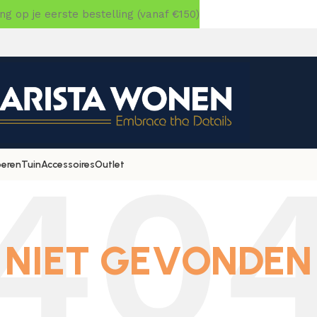
 op je eerste bestelling (vanaf €150)
oeren
Tuin
Accessoires
Outlet
NIET GEVONDEN