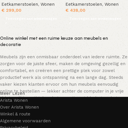
Eetkamerstoelen
,
Wonen
Eetkamerstoelen
,
Wonen
€
299,00
€
438,00
Toevoegen aan winkelwagen
Toevoegen aan winkelwagen
Online winkel met een ruime keuze aan meubels en
decoratie
Meubels zijn een onmisbaar onderdeel van iedere ruimte. Ze
zorgen voor de juiste sfeer, maken de omgeving gezellig en
comfortabel, en creëren een prettige plek voor zowel
productief werk als ontspanning na een lange dag. Steeds
vaker kiezen klanten ervoor om hun meubels eenvoudig
online te bestellen — lekker achter de computer in je vrije
Meer Lezen
tijd, terwijl je rustig door het assortiment bladert en het
Arista Wonen
meubelstuk kiest dat bij je past. Onze online winkel biedt
Over Arista Wonen
een uitgebreide catalogus met meubels voor zowel thuis als
Winkel & route
kantoor.
Algemene voorwaarden
Privacybeleid