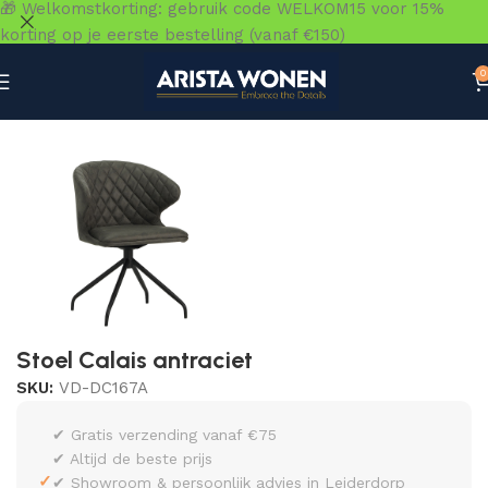
🎁 Welkomstkorting: gebruik code WELKOM15 voor 15%
korting op je eerste bestelling (vanaf €150)
0
Home
»
Winkel
»
Zitmeubelen
»
Eetkamerstoelen
»
Stoel C
Stoel Calais antraciet
SKU:
VD-DC167A
✔ Gratis verzending vanaf €75
✔ Altijd de beste prijs
✓
✔ Showroom & persoonlijk advies in Leiderdorp