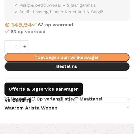
✔ Veilig & betrouwbaar – 2 jaar garantie
✔ Snelle levering binnen Nederland & België
€
149,94
63 op voorraad
63 op voorraad
Toevoegen aan winkelwagen
Bestel nu
Offerte & legservice aanvragen
Vergelijk
Op verlanglijstje
Maattabel
Verzending
Waarom Arista Wonen