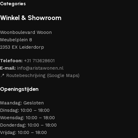
Categories
liefhebbers van kwaliteit en schoonheid. Wij hebben voor jou
de beste modellen geselecteerd van moderne
Winkel & Showroom
meubelmakers die elegantie, kwaliteit en functionaliteit
perfect weten te combineren.
Woonboulevard Wooon
Ons assortiment bestaat uit producten van betrouwbare
Meubelplein 8
merken die al jarenlang hun vakmanschap en eerlijkheid
2353 EX Leiderdorp
bewijzen. Al onze leveranciers garanderen meubels van
hoge kwaliteit, met een duurzaam karakter, een
Telefoon:
+31 713628601
aantrekkelijk design en optimale veiligheid — zodat je
E-mail:
info@aristawonen.nl
jarenlang kunt genieten van jouw interieur.
📍 Routebeschrijving (Google Maps)
Openingstijden
Maandag: Gesloten
Dinsdag: 10:00 – 18:00
Woensdag: 10:00 – 18:00
Donderdag: 10:00 – 18:00
Vrijdag: 10:00 – 18:00