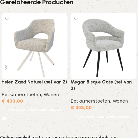
Gerelateerde Producten
Helen Zand Naturel (set van 2)
Megan Bisque Oase (set van
2)
Eetkamerstoelen
,
Wonen
€
438,00
Eetkamerstoelen
,
Wonen
€
358,00
Toevoegen aan winkelwagen
Toevoegen aan winkelwagen
Online winkel met een ruime keuze aan meubels en