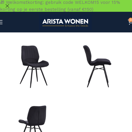
🎁 Welkomstkorting: gebruik code WELKOM15 voor 15%
korting op je eerste bestelling (vanaf €150)
0
Home
»
Winkel
»
Zitmeubelen
»
Eetkamerstoelen
»
Stoel 