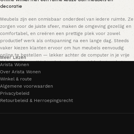
decoratie
Meubels zijn een onmisbaar onderdeel van iedere ruimte. Ze
zorgen voor de juiste sfeer, maken de omgeving gezellig en
comfortabel, en creëren een prettige plek voor zowel
productief werk als ontspanning na een lange dag. Steeds
vaker kiezen klanten ervoor om hun meubels eenvoudig
online te bestellen — lekker achter de computer in je vrije
Meer Lezen
tijd, terwijl je rustig door het assortiment bladert en het
Arista Wonen
meubelstuk kiest dat bij je past. Onze online winkel biedt
Over Arista Wonen
een uitgebreide catalogus met meubels voor zowel thuis als
Winkel & route
kantoor.
Algemene voorwaarden
Privacybeleid
Meubelproductie is een moderne vorm van kunst
Retourbeleid & Herroepingsrecht
Meubelfabrikanten en ontwerpers van woonartikelen
bieden een breed scala aan unieke creaties. Naast
standaardproducten vind je ook echte meesterwerken van
vakmensen — meubels die gewaardeerd worden door