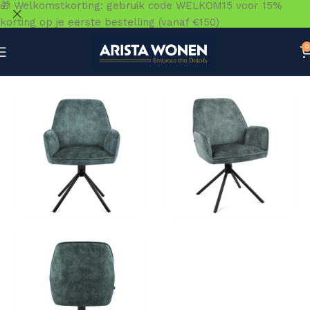
🎁 Welkomstkorting: gebruik code WELKOM15 voor 15%
korting op je eerste bestelling (vanaf €150)
0
Home
»
Winkel
»
Zitmeubelen
»
Eetkamerstoelen
»
Eetkam