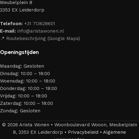
Meubelplein 8
merken die al jarenlang hun vakmanschap en eerlijkheid
2353 EX Leiderdorp
bewijzen. Al onze leveranciers garanderen meubels van
hoge kwaliteit, met een duurzaam karakter, een
Telefoon:
+31 713628601
aantrekkelijk design en optimale veiligheid — zodat je
E-mail:
info@aristawonen.nl
jarenlang kunt genieten van jouw interieur.
📍 Routebeschrijving (Google Maps)
Openingstijden
Maandag: Gesloten
Dinsdag: 10:00 – 18:00
Woensdag: 10:00 – 18:00
Donderdag: 10:00 – 18:00
Vrijdag: 10:00 – 18:00
Zaterdag: 10:00 – 18:00
Zondag: Gesloten
© 2026 Arista Wonen • Woonboulevard Wooon, Meubelplein
8, 2353 EX Leiderdorp •
Privacybeleid
•
Algemene