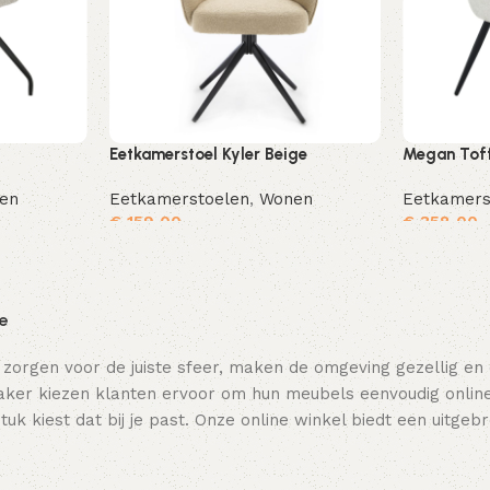
Eetkamerstoel Kyler Beige
Megan Toff
en
Eetkamerstoelen
,
Wonen
Eetkamers
€
159,00
€
358,00
Toevoegen aan winkelwagen
Toevoegen aan winkelwagen
ie
 zorgen voor de juiste sfeer, maken de omgeving gezellig en
ker kiezen klanten ervoor om hun meubels eenvoudig online t
tuk kiest dat bij je past. Onze online winkel biedt een uitge