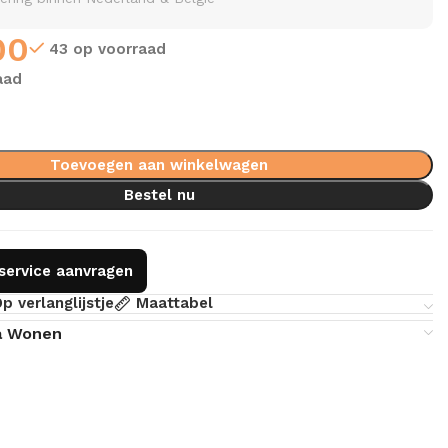
00
43 op voorraad
aad
Toevoegen aan winkelwagen
Bestel nu
gservice aanvragen
p verlanglijstje
Maattabel
a Wonen