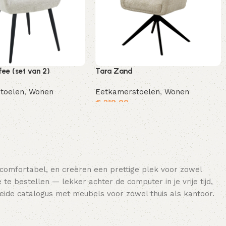
ee (set van 2)
Tara Zand
toelen
,
Wonen
Eetkamerstoelen
,
Wonen
€
219,00
Toevoegen aan winkelwagen
Toevoegen aan winkelwagen
 comfortabel, en creëren een prettige plek voor zowel
e bestellen — lekker achter de computer in je vrije tijd,
breide catalogus met meubels voor zowel thuis als kantoor.