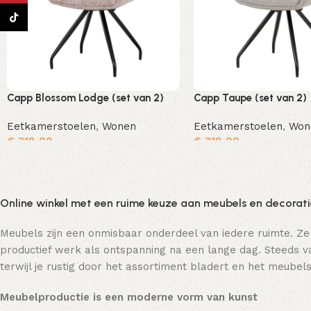
TikTok
Capp Blossom Lodge (set van 2)
Capp Taupe (set van 2)
Eetkamerstoelen
,
Wonen
Eetkamerstoelen
,
Won
€
318,00
€
318,00
Toevoegen aan winkelwagen
Online winkel met een ruime keuze aan meubels en decorat
Meubels zijn een onmisbaar onderdeel van iedere ruimte. Ze
productief werk als ontspanning na een lange dag. Steeds va
terwijl je rustig door het assortiment bladert en het meubels
Meubelproductie is een moderne vorm van kunst