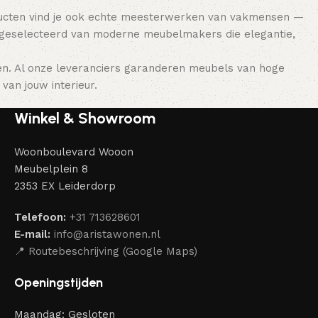
ducten vind je ook echte meesterwerken van vakmensen —
 geselecteerd van moderne meubelmakers die elegantie,
en. Al onze leveranciers garanderen meubels van hoge
van jouw interieur.
Winkel & Showroom
Woonboulevard Wooon
Meubelplein 8
2353 EX Leiderdorp
Telefoon:
+31 713628601
E-mail:
info@aristawonen.nl
📍 Routebeschrijving (Google Maps)
Openingstijden
Maandag: Gesloten