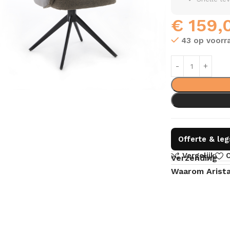
€
159,
43 op voorr
Offerte & le
Vergelijk
O
Verzending
Waarom Arist