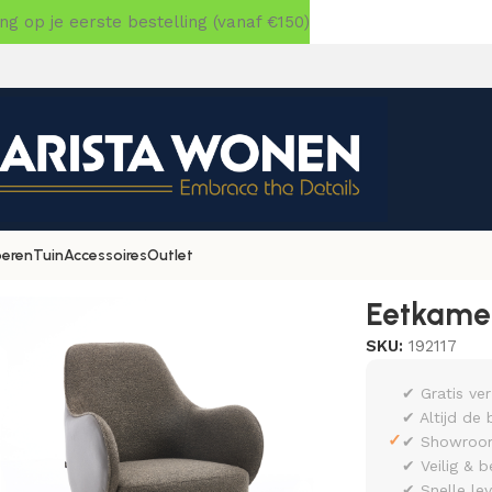
 op je eerste bestelling (vanaf €150)
oeren
Tuin
Accessoires
Outlet
erstoel Kyler Ash
Eetkamer
SKU:
192117
✔ Gratis ve
✔ Altijd de 
✓
✔ Showroom 
✔ Veilig & b
✔ Snelle le