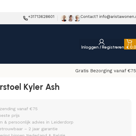
+31713628601
Contact? info@aristawonen.
Inloggen / Registreren
€
0,
Gratis Bezorging vanaf €75
stoel Kyler Ash
rzending vanaf €75
beste prijs
& persoonlijk advies in Leiderdorp
etrouwbaar – 2 jaar garantie
vering binnen Nederland & België